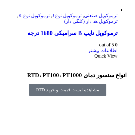
ترموکوپل صنعتی
,
ترموکوپل نوع J
,
ترموکوپل نوع K
,
ترموکوپل هد دار (کلگی دار)
ترموکوپل تایپ B سرامیکی 1680 درجه
out of 5
0
اطلاعات بیشتر
Quick View
انواع سنسور دمای RTD، PT100، PT1000
مشاهده لیست قیمت و خرید RTD