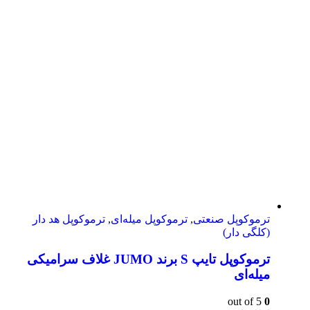
ترموکوپل صنعتی
,
ترموکوپل میله‌ای
,
ترموکوپل هد دار
(کلگی دار)
ترموکوپل تایپ S برند JUMO غلاف سرامیکی
میله‌ای
out of 5
0