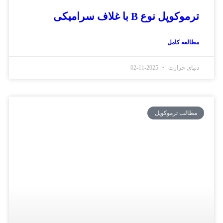
ترموکوپل نوع B با غلاف سرامیکی
مطالعه کامل
دنیای حرارت
2025-11-02
مطالب ترموکوپل