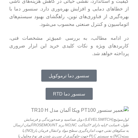
کیفیت و استاندارد، نقشی حیاتی در کاهش هزینه‌های ناشی
از خطاهای دمایی و افزایش بهره‌وری دارد. سنسور دما با
بهره‌گیری از فناوری‌های نوین، راهگشای بهبود سیستم‌های
اتوماسیون و کنترل صنعتی محسوب می‌شود.
در ادامه مطالب، به بررسی عمیق‌تر مشخصات فنی،
کاربردهای ویژه و نکات کلیدی خرید این ابزار ضروری
پرداخته خواهد شد.
سنسور دما ترموکوپل
سنسور دما RTD
لول‌سوئیچ(LEVELSWITCH) دوبل ضداسید و ضدخورندگی و فرسایش
طول۸۰سانت ۲پایه دارای ۲کنتاکت NO,NC برند ROSEMOUNT آلمان ارسال
به سکوهای نفتی جهت اندازه‌گیری سطح مواد و انتقال فرمان باز(NO) یا
بسته(NC) به سیستم PLC جهت جلوگیری از سرریز شدن هر نوع محلول یا