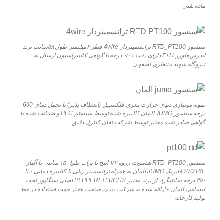
ماده نفتی
سنسور RTD_PT100 ترانسمیتردار 4wire قطر ۶میلیمتر طول ۵۸سانت برند
اندرس‌هاوزر E+H دارای دقت ۰/۰۱ درجه با گواهی کالیبراسیون ارسال به
نیروگاه شهید منتظری اصفهان
نمونه مونتاژی دنیای حرارت مغزی فلکسیبل (انعطاف پذیر) با تحمل دمای 600
درجه سنسور JUMO آلمان کالیبره شده توسط سیستم PLC و ضمانت شده با
گواهی صادر شده معتبر توسط شرکت تابان کنترل دقیق
سنسور RTD_PT100 هدمونت رزوه ۱/۲ اینچ با پراب طول ۱۵ سانتی با آلیاژ
SS316L فابریک JUMO آلمان به همراه ترانسمیتر ریلی با کالیبره دمایی ۰ تا
۴۵۰ درجه سانتیگراد از برند معتبر PEPPERL+FUCHS اصلی سنگاپور تحت
لیسانس آلمان - اراائه شده به شرکت دیرین صنعت باختر جهت استفاده در خط
تولید کارخانه