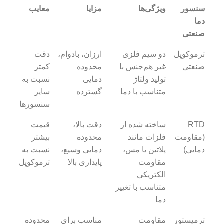
سنسور
ویژگی‌ها
مزایا
معایب
دما
صنعتی
ترموکوپل
دو سیم فلزی
ارزان، بادوام،
دقت
صنعتی
غیر هم‌جنس با
محدوده
کمتر
تولید ولتاژ
دمایی
نسبت به
متناسب با دما
گسترده
سایر
سنسورها
RTD
ساخته شده از
دقت بالا،
قیمت
(مقاومت
فلزات مانند
محدوده
بیشتر
دمایی)
پلاتین یا مس،
دمایی وسیع،
نسبت به
مقاومت
پایداری بالا
ترموکوپل
الکتریکی
متناسب با تغییر
دما
ترمیستور
مقاومت
مناسب برای
محدوده