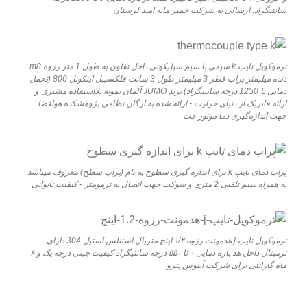
سانتیگراد. ارسالی به شرکت خمیر مایه امید لرستان
ترموکوپل تایپ k سیمی با سیم سیلیکونی داخل تفلون به طول 1 متر رزوه m8
دنده میلیمتر پراب قطر 3 میلیمتر طول 3 سانت فلکسیبل اینکونل 800 (تحمل
دمایی تا 1250 درجه سانتیگراد) برند JUMO آلمان نمونه بلااستفاده مشتری و
ارائه فابریک از دنیای حرارت - ارائه شده به ارگان نظامی پژوهشکده هوافضا
جهت اندازه‌گیری دما موتور جت
پراب دمای تایپ k برای اندازه گیری سطوح به نام (پراب سطح) معروف میباشد
به همراه سیم تلفنی 2 متری و سوکت جهت اتصال به ترمومتر - کیفیت تایوانی
ترموکوپل تایپ j هدمونت رزوه ۱/۲ اینچ متریال استنلس استیل 304 دارای
ترمینال داخل هد بازه دمایی ۰ تا ۵۵۰ درجه سانتیگراد کیفیت چینی درجه یک و ۶
ماه گارانتی برای شرکت آبنوس پترو