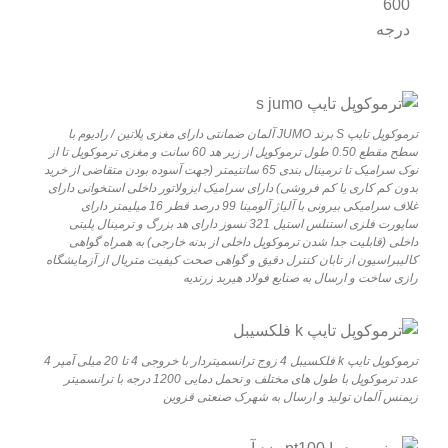
600
درجه
ترموکوپل تایپ S برند JUMO آلمان ضمانتی دارای مغزی پلاتین / رادیوم با
سطح مقطع 0.50 طول ترموکوپل از زیر هد 60 سانت و مغزی ترموکوپل تا از
نوک سرامیک تا ترمینال بندی 65 سانتیمتر (جهت آسوده بودن متقاضی از خرید
بدون کم کاری یا کم فروشی) دارای سرامیک ایزولاتور داخلی استخوانی دارای
غلاف سرامیکی بیرونی با آلیاژ آلومینا 99 درصد قطر 16 میلیمتر دارای
ساپورت فلزی استنلس استیل 321 نسوز دارای هد بزرگ و ترمینال پلیتی
داخلی (قابلیت جدا شدن ترموکوپل داخلی از بدنه خارجی) به همراه گواهی
کالیبراسیون از تابان کنترل دقیق و گواهی صحت کیفیت متریال از آزمایشگاه
رازی ساخت و ارسال به صنایع فولاد هیربد زرندیه
ترموکوپل تایپ k فلکسیبل 4 زوج ترانسمیتردار با خروجی 4 تا 20 میلی آمپر 4
عدد ترموکوپل با طول های مختلف و تحمل دمایی 1200 درجه با ترانسمیتر
زیمنس آلمان تولید و ارسال به شهرک صنعتی قزوین