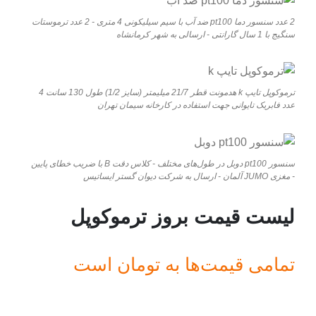
2 عدد سنسور دما pt100 ضد آب با سیم سیلیکونی 4 متری - 2 عدد ترموستات
سنگیج با 1 سال گارانتی - ارسالی به شهر کرمانشاه
ترموکوپل تایپ k هدمونت قطر 21/7 میلیمتر (سایز 1/2) طول 130 سانت 4
عدد فابریک تایوانی جهت استفاده در کارخانه سیمان تهران
سنسور pt100 دوبل در طول‌های مختلف - کلاس دقت B با ضریب خطای پایین
- مغزی JUMO آلمان - ارسال به شرکت دیوان گستر ایساتیس
لیست قیمت بروز ترموکوپل
تمامی قیمت‌ها به تومان است