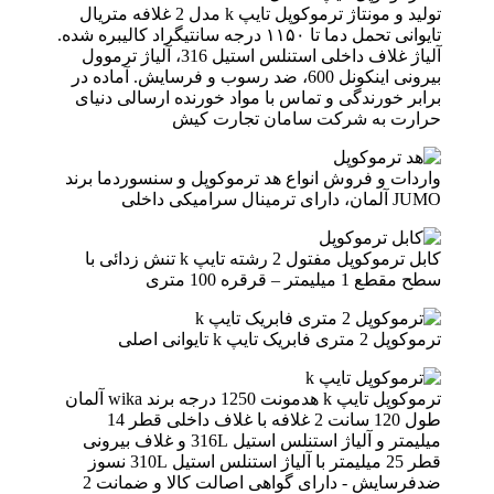
تولید و مونتاژ ترموکوپل تایپ k مدل 2 غلافه متریال
تایوانی تحمل دما تا ۱۱۵۰ درجه سانتیگراد کالیبره شده.
آلیاژ غلاف داخلی استنلس استیل 316، آلیاژ ترموول
بیرونی اینکونل 600، ضد رسوب و فرسایش. آماده در
برابر خورندگی و تماس با مواد خورنده ارسالی دنیای
حرارت به شرکت سامان تجارت کیش
واردات و فروش انواع هد ترموکوپل و سنسوردما برند
JUMO آلمان‌، دارای ترمینال سرامیکی داخلی
کابل ترموکوپل مفتول 2 رشته تایپ k تنش زدائی با
سطح مقطع 1 میلیمتر – قرقره 100 متری
ترموکوپل 2 متری فابریک تایپ k تایوانی اصلی
ترموکوپل تایپ k هدمونت 1250 درجه برند wika آلمان
طول 120 سانت 2 غلافه با غلاف داخلی قطر 14
میلیمتر و آلیاژ استنلس استیل 316L و غلاف بیرونی
قطر 25 میلیمتر با آلیاژ استنلس استیل 310L نسوز
ضدفرسایش - دارای گواهی اصالت کالا و ضمانت 2