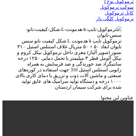
ترموکوپل نوع J
سوکت ترموکوپل
کابل ترموکوپل
ترموکوپل کلگی دار
ترموکوپل تایپ k هدمونت L شکل کیفیت نانو سنس
تایوان ابعاد ۵۰ × ۵۰ متریال غلاف استنلس استیل ۳۱۰
نسوز (سوپر آلیاژ) مغزی داخل ترموکوپل نیکل کروم و
نیکل آلومل قطر ۳ میلیمتر با تحمل دمایی ۱۲۵۰ درجه
سانتیگراد ضد خورندگی و ضد فرسایش به همراه
زانویی استنلس استیل 316 جهت استفاده در کوره‌های
صنعتی و ماشین آلات ذوب و تزریق با دمای کاری بالای
۱۰۰۰ درجه و دستگاه تولید سرامیک های عایق تولید
شده برای شرکت سیمان اردستان
عناوین این محتوا