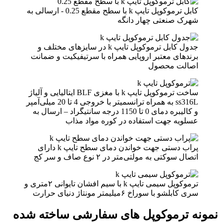
کابل ترموکوپل تایپ k با سطح مقطع 0.25 - ارسالی به
شهرک صنعتی چهار دانگه
جدول کابل ترموکوپل تایپ k در سایزهای مختلف و
برندهای معتبر اروپایی همراه با سرتیفیکیت و ضمانت
اصالت محصول
ساخت ترموکوپل تایپ k با مغزی BLF ایتالیایی و آلیاژ
ss316L به همراه ترانسمیتر با خروجی 4 تا 20 میلی‌آمپر
و کالیبره دمای 0 تا 1150 درجه سانتیگراد – ارسال به
عسلویه جهت استفاده در کوره مواد مذاب
پراب دستی جهت خواندن دمای سطح تایپ k دارای
اتصال سوکتی به مولتی‌متر در ۲ نوع صاف و سر کج
ترموکوپل سیمی تایپ k با سیم افشان تایوانی ۲متری و
سری کابلشو با سوراخ ۶میلیمتر مونتاژ دنیای حرارت
نمونه ترموکوپل های سفارشی ساخته شده