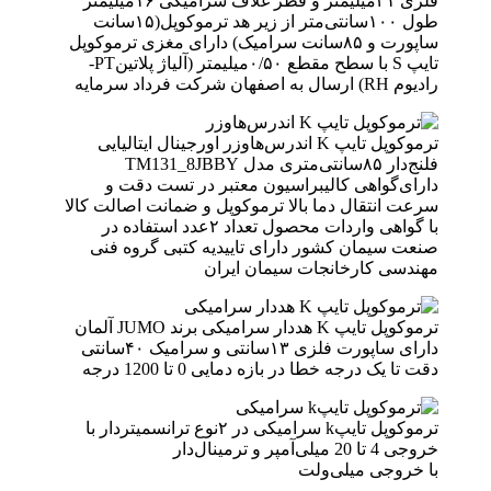
فلزی ۲۱میلیمتر و قطر غلاف سرامیکی ۱۶میلیمتر
طول ۱۰۰سانتی‌متر از زیر هد ترموکوپل(۱۵سانت
ساپورت و ۸۵سانت سرامیک) دارای مغزی ترموکوپل
تایپ S با سطح مقطع ۰/۵۰میلیمتر (آلیاژ پلاتینPT-
رادیوم RH) ارسال به اصفهان شرکت فرداد سرمایه
ترموکوپل تایپ K اندرس‌هاوزر اورجینال ایتالیایی
فلنج‌دار ۸۵سانتی‌متری مدل TM131_8JBBY
دارای‌گواهی کالیبراسیون معتبر در تست دقت و
سرعت انتقال دما بالا ترموکوپل و ضمانت اصالت کالا
با گواهی واردات محصول تعداد ۲عدد استفاده در
صنعت سیمان کشور دارای تاییدیه کتبی گروه فنی
مهندسی کارخانجات سیمان ایران
ترموکوپل تایپ K هددار سرامیکی برند JUMO آلمان
دارای ساپورت فلزی ۱۳سانتی و سرامیک ۴۰سانتی
دقت تا یک درجه خطا در بازه‌ دمایی 0 تا 1200 درجه
ترموکوپل تایپk سرامیکی در ۲نوع ترانسمیتردار با
خروجی 4 تا 20 میلی‌آمپر و ترمینال‌دار
با خروجی میلی‌ولت