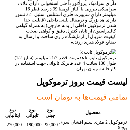
دارای سرامیک ایزولاتور داخلی استخوانی دارای غلاف
سرامیکی بیرونی با آلیاژ آلومینا 99 درصد قطر 16
میلیمتر دارای ساپورت فلزی استنلس استیل 321 نسوز
دارای هد بزرگ و ترمینال پلیتی داخلی (قابلیت جدا
شدن ترموکوپل داخلی از بدنه خارجی) به همراه گواهی
کالیبراسیون از تابان کنترل دقیق و گواهی صحت
کیفیت متریال از آزمایشگاه رازی ساخت و ارسال به
صنایع فولاد هیربد زرندیه
ترموکوپل تایپ k هدمونت قطر 21/7 میلیمتر (سایز 1/2)
طول 130 سانت 4 عدد فابریک تایوانی جهت استفاده در
کارخانه سیمان تهران
لیست قیمت بروز ترموکوپل
تمامی قیمت‌ها به تومان است
نوع
نوع
نوع
محصول
چینی
تایوانی
ایتالیایی
ترموکوپل 2 متری سیم افشان سری
270,000
180,000
90,000
پیچ 6