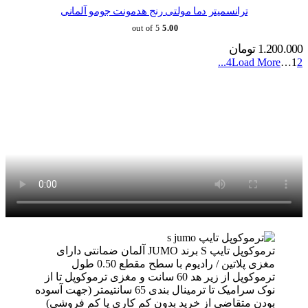
ترانسمیتر دما مولتی رنج هدمونت جومو آلمانی
out of 5
5.00
1.200.000
تومان
4
Load More...
…
1
2
ترموکوپل تایپ S برند JUMO آلمان ضمانتی دارای
مغزی پلاتین / رادیوم با سطح مقطع 0.50 طول
ترموکوپل از زیر هد 60 سانت و مغزی ترموکوپل تا از
نوک سرامیک تا ترمینال بندی 65 سانتیمتر (جهت آسوده
بودن متقاضی از خرید بدون کم کاری یا کم فروشی)