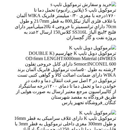
ترموکوپل تایپ S (پلاتین_رادیوم) تحمل دما تا
۱۷۶۰درجه با مغزی ۰/۳۰میلیمتر فابریک WIKA آلمان
با غلاف فلزی آلیاژ نیکل800 به قطر 21/7mm و طول
70cm دارای ترانسمیتر با خروجی 4 تا20میلی‌آمپر دارای
فلنج ۳اینچ آلیاژ SS316L کلاس150 ارسال ۲عدد به
پروژه نفت و گاز گچساران
ترموکوپل دوبل تایپ K چهارسیم (DOUBLE K
4WIRES) OD:6mm LENGHT:6000mm Material
Sensor:INCONEL 600 دارای کابل خروجی تفلون
۴رشته به طول ۵۰سانت ترموکوپل فابریک آلمان برند
WIKA دارای ضمانت اصالت کالا و گواهی کتبی تست
ترموکوپل در ۳ اصل سرعت انتقال دما و دقت در
خواندن دما و تحمل دما تا دمای ۱۲۰۰درجه سانتیگراد
از کالیبراسیون مرجع معتبر ارسال به صورت هوایی از
طریق فرودگاه به مقصد شهرستان
کنگان_فروشگاه تجهیز پارس
ترموکوپل تایپ K دارای غلاف سرامیکی به قطر 16mm
و طول 300mm مغزی داخلی ترموکوپل به قطر 3mm با
قابلیت تحمل دما تا دمای 1250درجه سانتیگراد آلیاژ