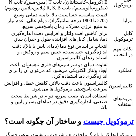
E (کرومل-کانستانتان)، تایپ T (مس-مس)، تایپ N
ترموکوپل
(نیکروم-آلومینیم)، تایپ R, S, B (پلاتین-پلاتین رودیوم).
قیمت مناسب، حساسیت بالا، دامنه دمایی وسیع
مزایا
(-270 تا 1800 درجه سانتیگراد)، دوام عالی، عدم نیاز
به منبع انرژی محرک، زمان پاسخ‌دهی سریع.
کابل
برای کاهش افت ولتاژ و افزایش دقت اندازه‌گیری
ترموکوپل
دما، شامل کابل‌های افزاینده طول و جبران ساز.
انتخاب بر اساس نوع دما (دمای پایین یا بالا)، دقت
نکات مهم
اندازه‌گیری، حساسیت، جنس سیم و روکش، و
در انتخاب
استانداردهای کالیبراسیون.
تفاوت دمای دو سر سیم‌های فلزی ناهمسان باعث
عملکرد
ایجاد ولتاژ الکتریکی می‌شود که می‌توان آن را برای
اندازه‌گیری دما استفاده کرد.
کالیبراسیون باعث دقت بالاتر، کاهش خطا، و افزایش
کالیبراسیون
سرعت پاسخ‌دهی ترموکوپل‌ها می‌شود.
استفاده آسان، نصب سریع، دوام در شرایط سخت
مزیت‌های
صنعتی، اندازه‌گیری دقیق در دماهای بسیار پایین و
استفاده
بالا.
ترموکوپل چیست
و ساختار آن چگونه است؟
ترموکوپل‌ها که با نام گرماجفت هم شناخته می‌شوند، نوعی حسگر