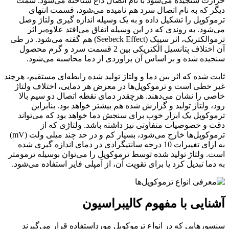
حرارت سنجیده می‌شود با نام اتصال داغ شناخته می‌شود. سمت
دیگر که به نام اتصال سرد هم نامیده می‌شود، قسمت انتهای
ترموکوپل را تشکیل داده و به یک وسیله اندازه گیری ولتاژ وصل
می‌شود. به روندی که در این وسیله اتفاق می‌افتد علاوه‌بر اثر
ترموالکتریک، اثر سیبِک (Seebeck Effect) هم گفته می‌شود. در طی
آن اختلاف پتانسیل الکتریکی بین 2 قسمت سرد و گرم محصول
سنجیده شده و بر اساس آن براوردی از دما محاسبه می‌شود.
ثابت شده که اثر بین دما و ولتاژ تولید شده رابطه‌ای مستقیم، هرچند
غیر خطی است و ترموکوپل‌ها در معرض هر دمایی، اختلاف ولتاژ
خاصی را نشان می‌دهند. هرچقدر دمای نقطه اتصال دو سیم بالا
رود، ولتاژ تولید و گزارش شده هم بیشتر خواهد بود. بنابراین
ترموکوپل یک ابزار خوب برای سنجش دما خواهد بود که می‌تواند
دقت و خصوصیات متفاوتی نیز داشته باشد. ولتاژی که از
ترموکوپل‌ها خارج می‌شود، بسیار کم و در حد چند میلی ولت (mV)
به ازای تغییرات 10 درجه سانتیگرادی در دمای اندازه گیری شده
است. ولتاژ تولید شده توسط ترموکوپل را می‌توان بوسیله ترمومتر
به دما تبدیل کرد یا برای تقویت آن، از آمپلی فایر استفاده می‌شود.
آشنایی با مفهوم کالیبراسیون
سنسورهایی که در انواع ترموکوپل مورداستفاده قرار می‌گیرند