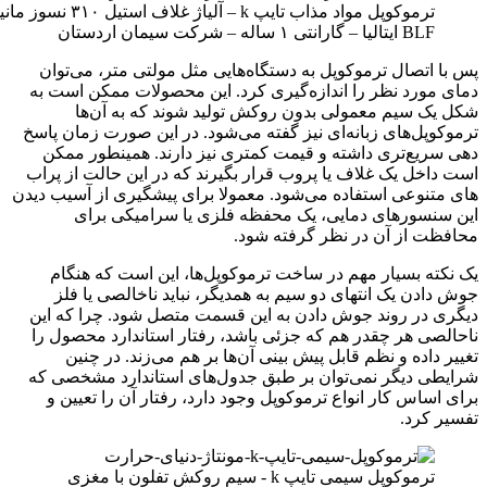
BLF ایتالیا – گارانتی ۱ ساله – شرکت سیمان اردستان
پس با اتصال ترموکوپل به دستگاه‌هایی مثل مولتی متر، می‌توان
دمای مورد نظر را اندازه‌گیری کرد. این محصولات ممکن است به
شکل یک سیم معمولی بدون روکش تولید شوند که به آن‌ها
ترموکوپل‌های زبانه‌ای نیز گفته می‌شود. در این صورت زمان پاسخ
دهی سریع‌تری داشته و قیمت کمتری نیز دارند. همینطور ممکن
است داخل یک غلاف یا پروب قرار بگیرند که در این حالت از پراب
های متنوعی استفاده می‌شود. معمولا برای پیشگیری از آسیب دیدن
این سنسورهای دمایی، یک محفظه فلزی یا سرامیکی برای
محافظت از آن در نظر گرفته شود.
یک نکته بسیار مهم در ساخت ترموکوپل‌ها، این است که هنگام
جوش دادن یک انتهای دو سیم به همدیگر، نباید ناخالصی یا فلز
دیگری در روند جوش دادن به این قسمت متصل شود. چرا که این
ناحالصی هر چقدر هم که جزئی باشد، رفتار استاندارد محصول را
تغییر داده و نظم قابل پیش بینی آن‌ها بر هم می‌زند. در چنین
شرایطی دیگر نمی‌توان بر طبق جدول‌های استاندارد مشخصی که
برای اساس کار انواع ترموکوپل وجود دارد، رفتار آن را تعیین و
تفسیر کرد.
ترموکوپل سیمی تایپ k - سیم روکش تفلون با مغزی