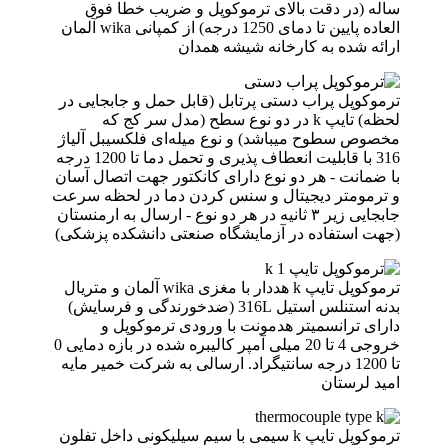
ساله (در دقت بالای ترموکوپل و ضریب خطا فوق
العاده پایین تا دمای 1250 درجه) از کمپانی wika آلمان‌
ارائه شده به کارخانه شیشه همدان
ترموکوپل پراب دستی پرتابل (قابل حمل و جابجایی در
لحظه) تایپ k در دو نوع سطح (مدل سر کج که
مخصوص سطوح میباشد) و نوع میله‌ای فلکسیبل آلیاژ
316 با قابلیت انعطاف پذیری و تحمل دما تا 1200 درجه
با ضمانت - هر دو نوع دارای کانکتور جهت اتصال آسان
و ترمومتر دیجیتال و سنس کردن‌ دما در لحظه سرعت
جابجایی زیر ۳ ثانیه در هر دو نوع - ارسال به ارمنستان
(جهت استفاده در آزمایشگاه صنعتی دانشکده پزشکی)
ترموکوپل تایپ k هددار با مغزی wika آلمان و متریال
بدنه استنلس استیل 316L (ضدخورندگی و فرسایش)
دارای ترانسمیتر هدمونت با ورودی ترموکوپل و
خروجی 4 تا 20 میلی آمپر کالیبره شده در بازه دمایی 0
تا 1200 درجه سانتیگراد. ارسالی به شرکت خمیر مایه
امید لرستان
ترموکوپل تایپ k سیمی با سیم سیلیکونی داخل تفلون