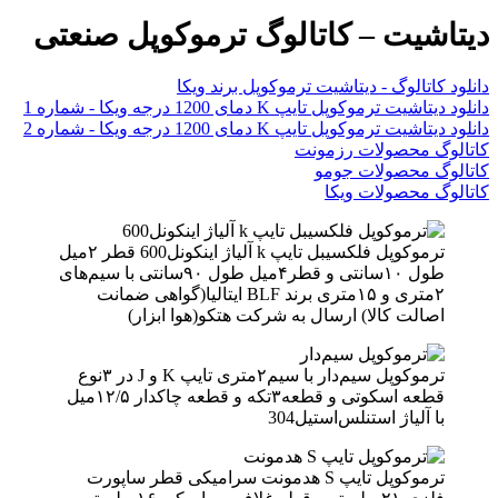
دیتاشیت – کاتالوگ ترموکوپل صنعتی
دانلود کاتالوگ - دیتاشیت ترموکوپل برند ویکا
دانلود دیتاشیت ترموکوپل تایپ K دمای 1200 درجه ویکا - شماره 1
دانلود دیتاشیت ترموکوپل تایپ K دمای 1200 درجه ویکا - شماره 2
کاتالوگ محصولات رزمونت
کاتالوگ محصولات جومو
کاتالوگ محصولات ویکا
ترموکوپل فلکسیبل تایپ k آلیاژ اینکونل600 قطر ۲میل
طول ۱۰سانتی و قطر۴میل طول ۹۰سانتی با سیم‌های
۲متری و ۱۵متری برند BLF ایتالیا(گواهی ضمانت
اصالت کالا) ارسال به شرکت هتکو(هوا ابزار)
ترموکوپل سیم‌دار با سیم۲متری تایپ K و J در ۳نوع
قطعه اسکوتی و قطعه۳تکه و قطعه چاکدار ۱۲/۵میل
با آلیاژ استنلس‌استیل304
ترموکوپل تایپ S هدمونت سرامیکی قطر ساپورت