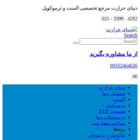
دنیای حرارت مرجع تخصصی المنت و ترموکوپل
4282 - 3399 - 021
Search
از ما مشاوره بگیرید
09352464626
0
0
دنیای حرارت
سنسور دما
المنت
ترموکوپل
سنسور RTD
ترموستات دما
ساخت سفارشی
برندها
مانومتر – ترمومتر