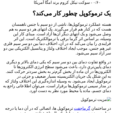
۰/۶۰ - سوکت نیکل کروم‌ برند امگا آمریکا
یک ترموکوپل چطور کار می‌کند؟
هسته عملکرد ترموکوپل‌ها، ناشی از دو سیم با جنس ناهمسان
هست که در کنار هم قرار می‌گیرند. یک انتهای هر دو سیم به هم
وصل می‌شود و یک انتهای دیگر آن‌ها آزاد است. مبنای کار این
وسیله، بر اساس اثر گرما برقی یا ترموالکتریک است. این اثر
فرایندی را بیان می‌کند که در آن، اختلاف دما بین دو سر سیم فلزی
غیر هم جنس، موجب ایجاد اختلاف ولتاژ و پتانسیل الکتریکی بین دو
سر آزاد سیم می‌شود.
در واقع تفاوت دمای بین دو سر سیم که یکی دمای بالاتر و دیگری
دمای پایین‌تری دارد، باعث می‌شود سطح انرژی الکترون‌ها تا
الکترون‌ها در آن ماده از بخش گرم‌تر به بخش سردتر حرکت کنند.
به این شکل یک جریان الکتریسیته بسیار ضعیف و جزئی در
ترموکوپل ایجاد می‌شود. به وسیله اندازه‌گیری این اختلاف ولتاژ که
در مدار سیمی ترموکوپل‌ها برقرار است، می‌توان اطلاعاتی راجع به
دمای جسم، ماده یا محیط مورد نظر به دست آورد.
در ساختمان
گرماجفت
ترموکوپل ها، اتصالی که در آن دما یا درجه