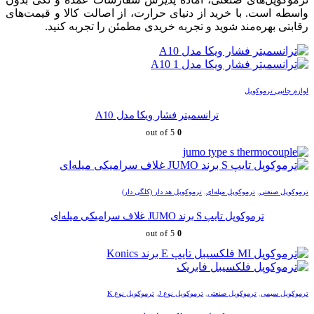
واسطه است. با خرید از دنیای حرارت، از اصالت کالا و قیمت‌های
رقابتی بهره‌مند شوید و تجربه خریدی مطمئن را تجربه کنید.
لوازم جانبی ترموکوپل
ترانسمیتر فشار ویکا مدل A10
out of 5
0
ترموکوپل صنعتی
,
ترموکوپل میله‌ای
,
ترموکوپل هد دار (کلگی دار)
ترموکوپل تایپ S برند JUMO غلاف سرامیکی میله‌ای
out of 5
0
ترموکوپل سیمی
,
ترموکوپل صنعتی
,
ترموکوپل نوع J
,
ترموکوپل نوع K