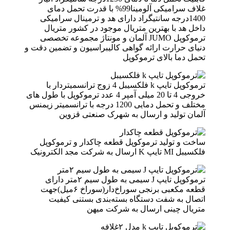
غلاف سرامیکی آلومینا99% با قدرت تحمل دمای
1400درجه سانتیگراد دارای هد و ترمینال سرامیکی
داخل هد با بهترین متریال موجود در کشور متریال
ترموکوپل JUMO آلمان و مونتاژ مجموعه تخصصی
دنیای حرارت ارائه گواهی کالیبراسیون و تضمین دقت و
تحمل دما بالای ترموکوپل
ترموکوپل تایپ k فلکسیبل 4 زوج ترانسمیتردار با
خروجی 4 تا 20 میلی آمپر 4 عدد ترموکوپل با طول های
مختلف و تحمل دمایی 1200 درجه با ترانسمیتر زیمنس
آلمان تولید و ارسال به شهرک صنعتی قزوین
ساخت و تولید ترموکوپل قطعه‌ چاکدار و ترموکوپل
فلکسیبل MI تایپ K ارسال به شرکت مجد الکترونیک
ترموکوپل تایپ J سیمی به طول سیم ۲متر دارای
قطعه مکعبی برنجی سوراخ‌دار(سوراخ ۶میل)جهت
اتصال به شفت دستگاه بسته‌بندی بستنی کیفیت
متریال چینی ارسال به شرکت میهن