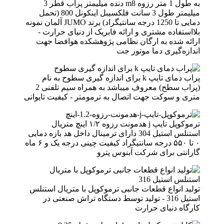
به طول 1 متر رزوه m8 دنده میلیمتر پراب قطر 3
میلیمتر طول 3 سانت فلکسیبل اینکونل 800 (تحمل
دمایی تا 1250 درجه سانتیگراد) برند JUMO آلمان نمونه
بلااستفاده مشتری و ارائه فابریک از دنیای حرارت -
ارائه شده به ارگان نظامی پژوهشکده هوافضا جهت
اندازه‌گیری دما موتور جت
پراب دمای تایپ k برای اندازه گیری سطوح به نام
(پراب سطح) معروف میباشد به همراه سیم تلفنی 2
متری و سوکت جهت اتصال به ترمومتر - کیفیت تایوانی
ترموکوپل تایپ j هدمونت رزوه ۱/۲ اینچ متریال
استنلس استیل 304 دارای ترمینال داخل هد بازه دمایی
۰ تا ۵۵۰ درجه سانتیگراد کیفیت چینی درجه یک و ۶ ماه
گارانتی برای شرکت آبنوس پترو
تولید انواع قطعات جانبی ترموکوپل با متریال استنلس
استیل 316 - تولید توسط دستگاه تراش صنعتی در
کارگاه دنیای حرارت