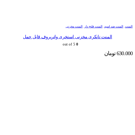
المنت
,
المنت ضد اسید
,
المنت فلنج دار
,
المنت مخزنی
المنت تانکری مخزنی استخری واترپروف قابل حمل
out of 5
0
630.000
تومان