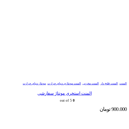
المنت
,
المنت فلنج دار
,
المنت مخزنی
,
المنت مونتاژی دنیای حرارت
,
مونتاژ دنیای حرارت
المنت استخری مونتاژ سفارشی
out of 5
0
900.000
تومان