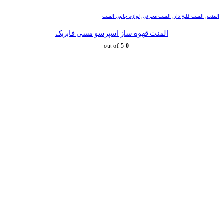
المنت
,
المنت فلنج دار
,
المنت مخزنی
,
لوازم جانبی المنت
المنت قهوه ساز اسپرسو مسی فابریک
out of 5
0