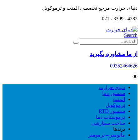
دنیای حرارت مرجع تخصصی المنت و ترموکوپل
4282 - 3399 - 021
Search
از ما مشاوره بگیرید
09352464626
0
0
دنیای حرارت
سنسور دما
المنت
ترموکوپل
سنسور RTD
ترموستات دما
ساخت سفارشی
برندها
مانومتر – ترمومتر