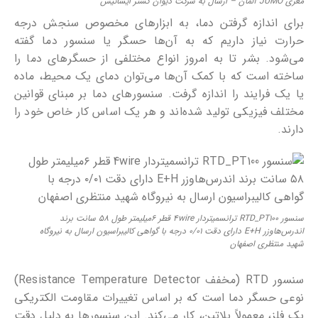
مغزی JUMO آلمان – ارسال به شرکت دیوان گستر ایساتیس
برای اندازه گرفتن دما، به ابزارهای مخصوص سنجش درجه
حرارت نیاز داریم که به آن‌ها حسگر یا سنسور دما گفته
می‌شود. بشر تا به امروز انواع مختلفی از حسگرهای دما را
ساخته است که با کمک آن‌ها می‌توان دمای یک محیط، ماده
یا یک فرایند را اندازه گرفت. سنسورهای دما بر مبنای قوانین
مختلف فیزیکی تولید شده‌اند و هر یک اساس کار خاص خود را
دارند.
سنسور RTD_PT100 ترانسمیتردار 4wire قطر ۶میلیمتر طول ۵۸ سانت برند
اندرس‌هاوزر E+H دارای دقت ۰/۰۱ درجه با گواهی کالیبراسیون ارسال به نیروگاه
شهید منتظری اصفهان
سنسور RTD (مخفف Resistance Temperature Detector)
نوعی حسگر دما است که بر اساس تغییرات مقاومت الکتریکی
یک فلز، معمولاً پلاتین، کار می‌کند. این سنسورها به دلیل دقت