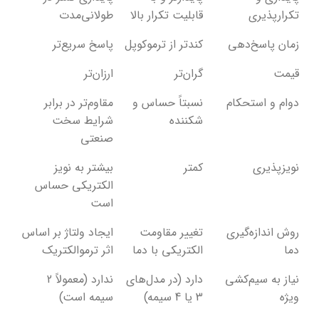
تکرارپذیری
قابلیت تکرار بالا
طولانی‌مدت
زمان پاسخ‌دهی
کندتر از ترموکوپل
پاسخ سریع‌تر
قیمت
گران‌تر
ارزان‌تر
دوام و استحکام
نسبتاً حساس و
مقاوم‌تر در برابر
شکننده
شرایط سخت
صنعتی
نویزپذیری
کمتر
بیشتر به نویز
الکتریکی حساس
است
روش اندازه‌گیری
تغییر مقاومت
ایجاد ولتاژ بر اساس
دما
الکتریکی با دما
اثر ترموالکتریک
نیاز به سیم‌کشی
دارد (در مدل‌های
ندارد (معمولاً 2
ویژه
3 یا 4 سیمه)
سیمه است)