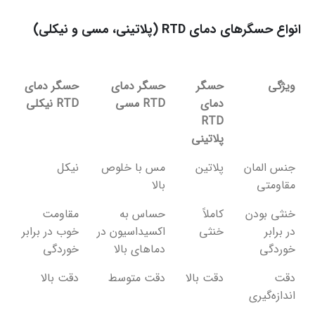
انواع حسگرهای دمای RTD (پلاتینی، مسی و نیکلی)
ویژگی
حسگر
حسگر دمای
حسگر دمای
دمای
RTD مسی
RTD نیکلی
RTD
پلاتینی
ویژگی
حسگر
حسگر دمای
حسگر دمای
جنس المان
پلاتین
مس با خلوص
نیکل
دمای
RTD مسی
RTD نیکلی
مقاومتی
بالا
RTD
خنثی بودن
کاملاً
حساس به
مقاومت
پلاتینی
در برابر
خنثی
اکسیداسیون در
خوب در برابر
خوردگی
دماهای بالا
خوردگی
دقت
دقت بالا
دقت متوسط
دقت بالا
اندازه‌گیری