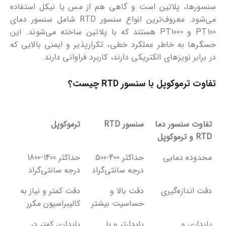
سنسورها، پلاتین است و گاهی هم از مس یا نیکل استفاده
می‌شود. معروف‌ترین انواع سنسور RTD شامل سنسور دمای
PT100 و PT1000 هستند که با پلاتین ساخته می‌شوند. این
حسگرها به خاطر عملکرد خطی، تکرارپذیر و ایمنی بالایی که
در برابر نویزهای الکتریکی دارند، کاربرد فراوانی دارند.
تفاوت ترموکوپل با سنسور RTD چیست؟
تفاوت سنسور دما
سنسور RTD
ترموکوپل
RTD و ترموکوپل
تفاوت سنسور دما
سنسور RTD
ترموکوپل
محدوده دمایی
حداکثر 400-500
حداکثر 1400-1800
RTD و ترموکوپل
درجه سانتی‌گراد
درجه سانتی‌گراد
دقت اندازه‌گیری
دقت بالا و
دقت کمتر و نیاز به
حساسیت بیشتر
کالیبراسیون مکرر
پایداری و
پایدارتر و با
پایداری کمتر در