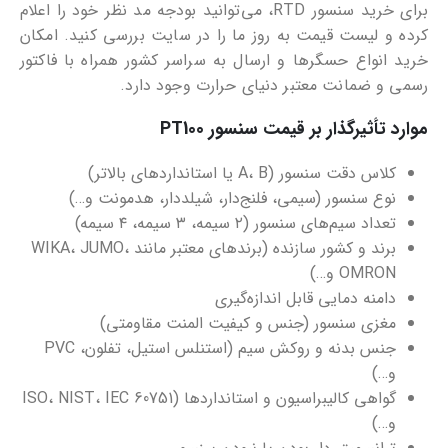
برای خرید سنسور RTD، می‌توانید بودجه مد نظر خود را اعلام
کرده و لیست قیمت به روز ما را در سایت بررسی کنید. امکان
خرید انواع حسگرها و ارسال به سراسر کشور همراه با فاکتور
رسمی و ضمانت معتبر دنیای حرارت وجود دارد.
موارد تأثیرگذار بر قیمت سنسور PT100
کلاس دقت سنسور (A، B یا استانداردهای بالاتر)
نوع سنسور (سیمی، فلنج‌دار، شیلددار، هدمونت و…)
تعداد سیم‌های سنسور (۲ سیمه، ۳ سیمه، ۴ سیمه)
برند و کشور سازنده (برندهای معتبر مانند WIKA، JUMO،
OMRON و…)
دامنه دمایی قابل اندازه‌گیری
مغزی سنسور (جنس و کیفیت المنت مقاومتی)
جنس بدنه و روکش سیم (استنلس استیل، تفلون، PVC
و…)
گواهی کالیبراسیون و استانداردها (ISO، NIST، IEC 60751
و…)