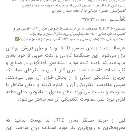
میلیمتر (بدون احتساب رزوه) – سیم سنسور با روکش تفلون و سطح مقطع 0.30 و
آلیاژ مغزی نقره اندود – سنسور کلاس A و دقت 0.01 درجه به همراه گواهی
کالیبراسیون معتبر – ارسالی به کارخانه سیمان شهرری
سنسور RTD_PT100 هدمونت دارای ترانسمیتر با خروجی جریان 4 تا 20میلی‌آمپر و
کالیبره در بازه دمایی ۰ تا ۱۰۰درجه(متریال رزوه سایز۱/۲اینچ و لوله پراب
استنلس‌استیل316L)متریال مغزی سنسور wika آلمان و مونتاژ از دنیای حرارت
هرساله تعداد زیادی سنسور RTD تولید و برای فروش، روانه‌ی
بازار می‌شود. این حسگرها کارایی و دقت خوبی از خود نشان
می‌دهند که باعث شده موارد استفاده‌ی گوناگونی در صنایع و
کارخانجات داشته باشند. برای کار با این حسگرهای دما، یک
جریان الکتریکی جزئی را از بخش فلزی آن عبور می‌دهند.
سپس مقاومت الکتریکی آن را اندازه گرفته و دمای متناظر با
مقاومت را بدست می‌آورند. بطور معمول با بالارفتن دمای قطعه
فلزی مورد نظر، مقاومت الکتریکی آن هم بیشتر می‌شود.
قبل از خرید حسگر دمای RTD، بد نیست بدانید که
معروف‌ترین و رایج‌ترین فلز مورد استفاده برای ساخت این