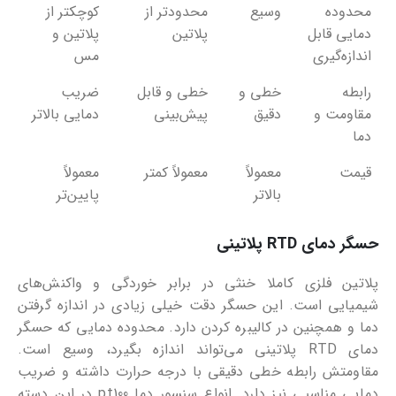
محدوده
وسیع
محدودتر از
کوچکتر از
دمایی قابل
پلاتین
پلاتین و
اندازه‌گیری
مس
رابطه
خطی و
خطی و قابل
ضریب
مقاومت و
دقیق
پیش‌بینی
دمایی بالاتر
دما
قیمت
معمولاً
معمولاً کمتر
معمولاً
بالاتر
پایین‌تر
حسگر دمای RTD پلاتینی
پلاتین فلزی کاملا خنثی در برابر خوردگی و واکنش‌های
شیمیایی است. این حسگر دقت خیلی زیادی در اندازه گرفتن
دما و همچنین در کالیبره کردن دارد. محدوده دمایی که حسگر
دمای RTD پلاتینی می‌تواند اندازه بگیرد، وسیع است.
مقاومتش رابطه خطی دقیقی با درجه حرارت داشته و ضریب
دمایی مناسبی نیز دارد. انواع سنسور دما pt100 در این دسته