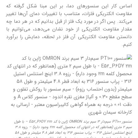
اساس کار این سنسورهای دما، بر این مبنا شکل گرفته که
مقاومت الکتریکی فلزات، متناسب با تغییرات دمای آن‌ها تغییر
می‌کند. پس اگر در مورد یک فلز از قبل بدانیم که در هر دما چه
مقدار مقاومت الکتریکی از خود نشان می‌دهد، می‌توانیم با
دانستن مقاومت الکتریکی آن فلز در لحظه، دمایش را برآورد
کنیم.
سنسور PT100 سیم‌دار 3 سیم برند OMRON ژاپن با کد E52_P6DY 2m – با طول
سیم 2 متری (همانطور که در انتهای کد محصول کلمه 2m وجود داره) – رزوه 3.8
اینچ استنلس استیل 316 – پراب سنسور 316 به ابعاد قطر 4.8 میلیمتر و طول 58