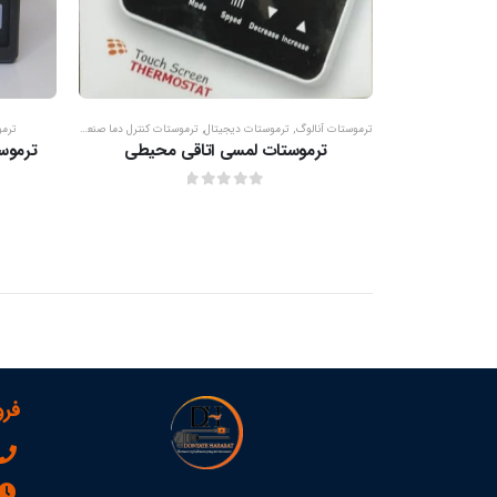
ترموستات آنالوگ
,
ترموستات دیجیتال
,
ترموستات کنترل دما صنعتی
ترمو
ترموستات لمسی اتاقی محیطی
ترموستات د
out of 5
0
فرو