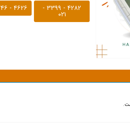
4626 - 246 - 0935
4282 - 3399 -
021
ت.