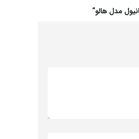
نیول مدل هالو”