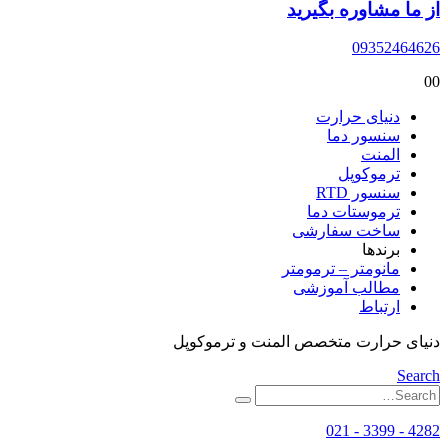
از ما مشاوره بگیرید
09352464626
0
0
دنیای حرارت
سنسور دما
المنت
ترموکوپل
سنسور RTD
ترموستات دما
ساخت سفارشی
برندها
مانومتر – ترمومتر
مطالب آموزشی
ارتباط
دنیای حرارت متخصص المنت و ترموکوپل
Search
4282 - 3399 - 021