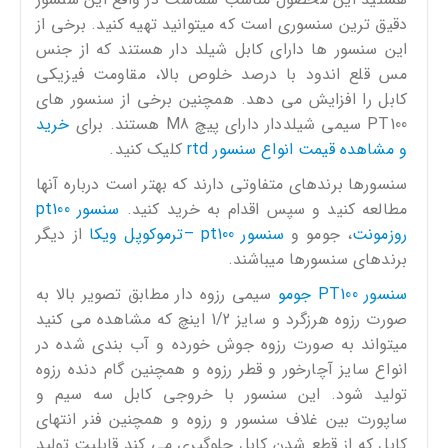
دقیق ترین سنسوری است که میتوانید تهیه کنید. برخی از
این سنسور ها دارای کابل شیلد دار هستند که از جنس
مس قلع اندود با درصد خلوص بالا، مقاومت فیزیکی
کابل را افزایش می دهد. همچنین برخی از سنسور های
PT100 سیمی شیلددار دارای پیچ M8 هستند. برای
خرید
و مشاهده قیمت انواع سنسور rtd
کلیک کنید.
سنسورها برندهای متفاوتی دارند که بهتر است درباره آنها
مطالعه کنید و سپس اقدام به خرید کنید.
سنسور pt100
روزمونت
، جومو و
سنسور pt100 –ترموکوپل ویکا
از دیگر
برندهای سنسورها میباشند.
سنسور PT100 جومو
سیمی رزوه دار مطابق تصویر بالا به
صورت رزوه هرزگرد و سایز 1/2 اینچ که مشاهده می کنید
میتواند به صورت رزوه جوش خورده و آب بندی شده در
انواع سایز آچارخور و قطر رزوه و همچنین گام دنده رزوه
تولید شود. این سنسور با خروجی کابل سه سیم و
ساپورت بین غلاف سنسور و رزوه و همچنین فنر انتهای
کابل که از قطع شدن کابل جلوگیری می کند قابلیت تولید