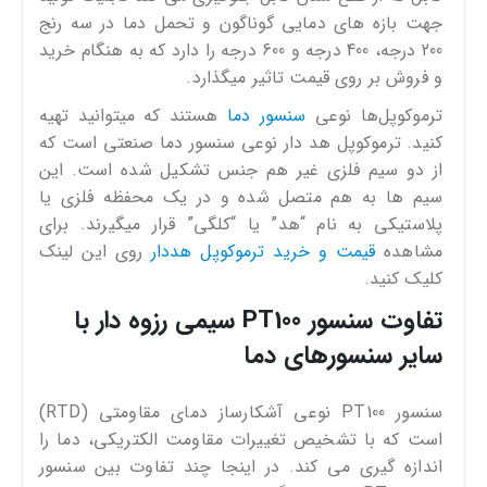
جهت بازه های دمایی گوناگون و تحمل دما در سه رنج
200 درجه، 400 درجه و 600 درجه را دارد که به هنگام خرید
و فروش بر روی قیمت تاثیر میگذارد.
ترموکوپل‌ها نوعی
سنسور دما
هستند که میتوانید تهیه
کنید. ترموکوپل هد دار نوعی سنسور دما صنعتی است که
از دو سیم فلزی غیر هم جنس تشکیل شده است. این
سیم‌ ها به هم متصل شده و در یک محفظه فلزی یا
پلاستیکی به نام “هد” یا “کلگی” قرار میگیرند. برای
مشاهده
قیمت و خرید ترموکوپل هددار
روی این لینک
کلیک کنید.
تفاوت سنسور PT100 سیمی رزوه دار با
سایر سنسورهای دما
سنسور PT100 نوعی آشکارساز دمای مقاومتی (RTD)
است که با تشخیص تغییرات مقاومت الکتریکی، دما را
اندازه گیری می کند. در اینجا چند تفاوت بین سنسور