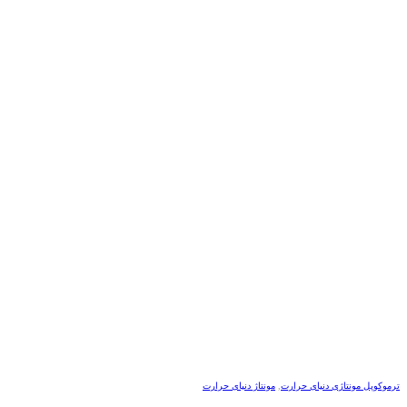
ترموکوپل مونتاژی دنیای حرارت
,
مونتاژ دنیای حرارت