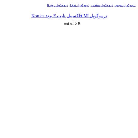
ترموکوپل سیمی
,
ترموکوپل صنعتی
,
ترموکوپل نوع J
,
ترموکوپل نوع K
ترموکوپل MI فلکسیبل تایپ E برند Konics
out of 5
0