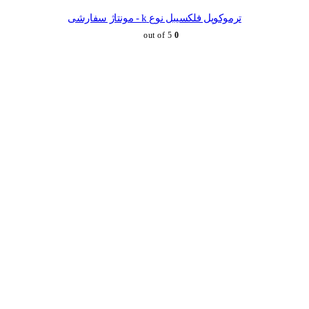
ترموکوپل فلکسیبل نوع k - مونتاژ سفارشی
out of 5
0