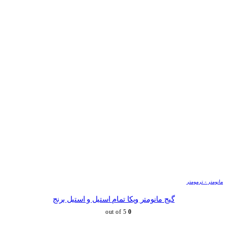
مانومتر - ترمومتر
گیج مانومتر ویکا تمام استیل و استیل برنج
out of 5
0