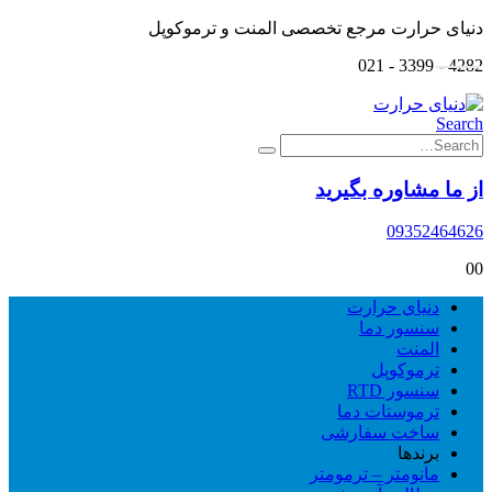
دنیای حرارت مرجع تخصصی المنت و ترموکوپل
4282 - 3399 - 021
Search
از ما مشاوره بگیرید
09352464626
0
0
دنیای حرارت
سنسور دما
المنت
ترموکوپل
سنسور RTD
ترموستات دما
ساخت سفارشی
برندها
مانومتر – ترمومتر