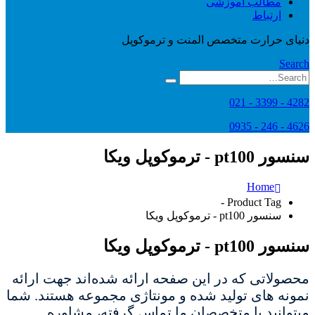
مطالب آموزشی
ارتباط
دنیای حرارت متخصص المنت و ترموکوپل
Search
4282 - 3399 - 021
4626 - 246 - 0935
سنسور pt100 - ترموکوپل ویکا
Home
Product Tag -
سنسور pt100 - ترموکوپل ویکا
سنسور pt100 - ترموکوپل ویکا
محصولاتی که در این صفحه ارائه شده‌اند جهت ارائه
نمونه های تولید شده و مونتاژی مجموعه هستند. شما
میتوانید با متخصصان ما تماس گرفته، مشاوره