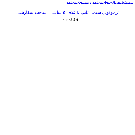
ترموکوپل مونتاژی دنیای حرارت
,
مونتاژ دنیای حرارت
ترموکوپل سیمی تایپ k غلاف ۵ سانتی - ساخت سفارشی
out of 5
0