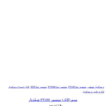
ترموکوپل صنعتی
,
سنسور دما PT100
,
سنسور دما PT1000
,
سنسور دما RTD
,
کابل (سیم) ترموکوپل
,
لوازم جانبی ترموکوپل
سیم (کابل) سنسور PT100 شیلددار
out of 5
0