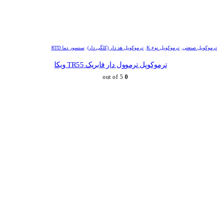
ترموکوپل صنعتی
,
ترموکوپل نوع K
,
ترموکوپل هد دار (کلگی دار)
,
سنسور دما RTD
ترموکوپل ترموول دار فابریک TR55 ویکا
out of 5
0