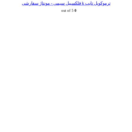
ترموکوپل تایپ k فلکسیبل سیمی - مونتاژ سفارشی
out of 5
0