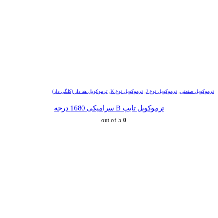
ترموکوپل صنعتی
,
ترموکوپل نوع J
,
ترموکوپل نوع K
,
ترموکوپل هد دار (کلگی دار)
ترموکوپل تایپ B سرامیکی 1680 درجه
out of 5
0