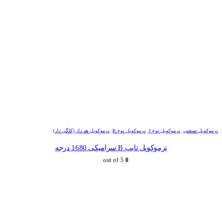
ترموکوپل صنعتی
,
ترموکوپل نوع J
,
ترموکوپل نوع K
,
ترموکوپل هد دار (کلگی دار)
ترموکوپل تایپ B سرامیکی 1680 درجه
out of 5
0