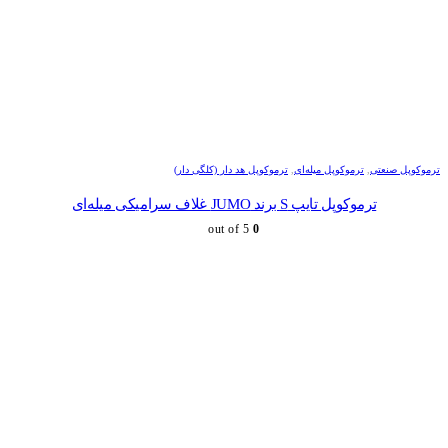
ترموکوپل صنعتی
,
ترموکوپل میله‌ای
,
ترموکوپل هد دار (کلگی دار)
ترموکوپل تایپ S برند JUMO غلاف سرامیکی میله‌ای
out of 5
0