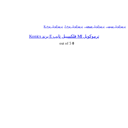
ترموکوپل سیمی
,
ترموکوپل صنعتی
,
ترموکوپل نوع J
,
ترموکوپل نوع K
ترموکوپل MI فلکسیبل تایپ E برند Konics
out of 5
0