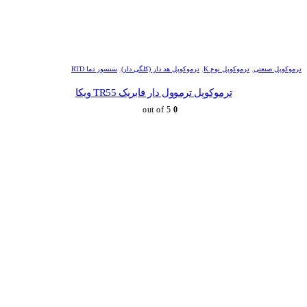
ترموکوپل صنعتی
,
ترموکوپل نوع K
,
ترموکوپل هد دار (کلگی دار)
,
سنسور دما RTD
ترموکوپل ترموول دار فابریک TR55 ویکا
out of 5
0