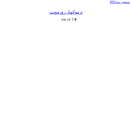
سنسور دما RTD
ترموکوپل روزمونت
out of 5
0