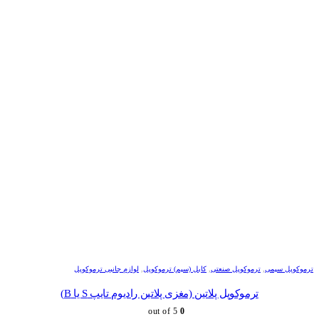
ترموکوپل سیمی
,
ترموکوپل صنعتی
,
کابل (سیم) ترموکوپل
,
لوازم جانبی ترموکوپل
ترموکوپل پلاتین (مغزی پلاتین رادیوم تایپ S یا B)
out of 5
0