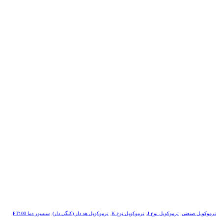
ترموکوپل صنعتی
,
ترموکوپل نوع J
,
ترموکوپل نوع K
,
ترموکوپل هد دار (کلگی دار)
,
سنسور دما PT100
,