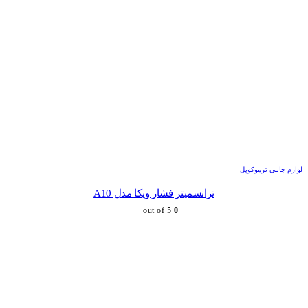
لوازم جانبی ترموکوپل
ترانسمیتر فشار ویکا مدل A10
out of 5
0