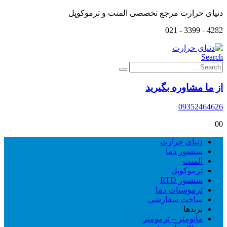
دنیای حرارت مرجع تخصصی المنت و ترموکوپل
4282 - 3399 - 021
Search
از ما مشاوره بگیرید
09352464626
0
0
دنیای حرارت
سنسور دما
المنت
ترموکوپل
سنسور RTD
ترموستات دما
ساخت سفارشی
برندها
مانومتر – ترمومتر