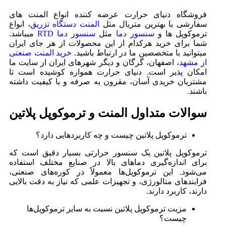
فروشگاه دنیای حرارت عرضه کننده انواع المنت های
سفارشی با بهترین متریال مثل
المنت دستگاه تزریق
، انواع
ترموکوپل ها و
سنسور دما
مثل
سنسور دما RTD
میباشد.
شما برای خرید هرکدام از این محصولات از هر جای ایران
میتوانید با متخصصین ما در ارتباط باشید.
خرید المنت صنعتی
از مشهد
، اصفهان، گرگان و دیگر شهرهای ایران از سایت ما
امکان پذیر است. دنیای حرارت همواره کوشیده است تا
مشتریان خریدی آسان، مقرون به صرفه و با کیفیت داشته
باشند.
سوالات متداول المنت و ترموکوپل پلاتین
ترموکوپل پلاتین چیست و چه کاربردهایی دارد؟
ترموکوپل پلاتین یک سنسور حرارتی بسیار دقیق است که
برای اندازه‌گیری دماهای بالا در صنایع مختلف استفاده
می‌شود. این ترموکوپل‌ها معمولاً در کوره‌های صنعتی،
فرایندهای متالورژی، و تجهیزات علمی که نیاز به دقت بالایی
دارند، کاربرد دارند.
مزیت ترموکوپل پلاتین نسبت به سایر ترموکوپل‌ها
چیست؟