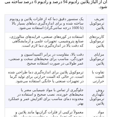
آن از آلیاژ پلاتین رادیوم 94 درصد و رادیوم 6 درصد ساخته می‌
شود.
تعریف
یک سنسور دقیق دما که از فلزات پلاتین و رودیوم
ترموکوپل
ساخته شده و برای اندازه‌گیری دماهای بسیار بالا
پلاتین
(تا 1600 درجه سانتی‌گراد) استفاده می‌شود.
کاربردهای
استفاده در کوره‌های صنعتی، فرایندهای متالورژی،
ترموکوپل
صنایع پتروشیمی، تجهیزات علمی و آزمایشگاهی
پلاتین
که دقت بالا در اندازه‌گیری دما لازم است.
مزایای
دقت بالا، مقاومت در برابر اکسیداسیون و
ترموکوپل
خوردگی، مناسب برای محیط‌های سخت و صنعتی،
پلاتین
عمر طولانی در صورت استفاده صحیح.
تفاوت با
ترموکوپل پلاتین برای اندازه‌گیری دما طراحی شده
المنت
است، در حالی که المنت حرارتی برای تولید گرما
حرارتی
در تجهیزات صنعتی یا خانگی استفاده می‌شود.
روش
جلوگیری از تماس با مواد شیمیایی مضر یا
نگهداری
محیط‌های خورنده، نصب صحیح و استفاده در
ترموکوپل
محدوده دمای مناسب برای افزایش عمر و عملکرد
پلاتین
بهتر.
مواد
معمولاً ترکیبی از فلزات گران‌بها مانند پلاتین و
سازنده
رودیوم که تحمل دمایی و مقاومت شیمیایی بالایی