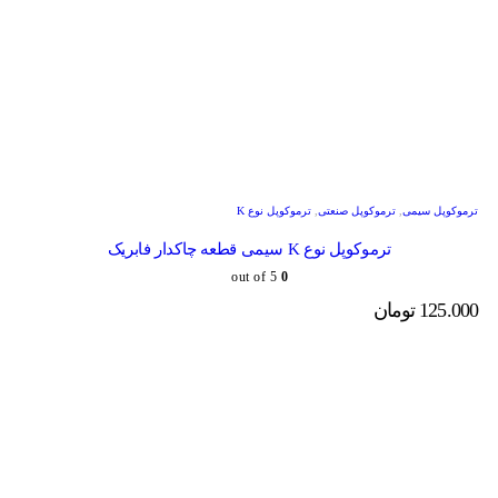
ترموکوپل سیمی
,
ترموکوپل صنعتی
,
ترموکوپل نوع K
ترموکوپل نوع K سیمی قطعه چاکدار فابریک
out of 5
0
125.000
تومان