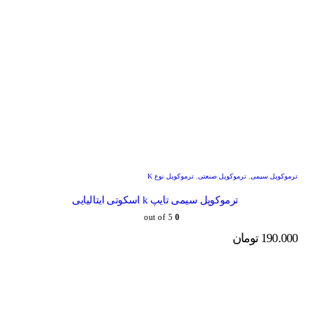
ترموکوپل سیمی
,
ترموکوپل صنعتی
,
ترموکوپل نوع K
ترموکوپل سیمی تایپ k اسکوتی ایتالیایی
out of 5
0
190.000
تومان