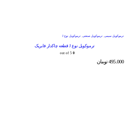
ترموکوپل سیمی
,
ترموکوپل صنعتی
,
ترموکوپل نوع J
ترموکوپل نوع J قطعه چاکدار فابریک
out of 5
0
495.000
تومان