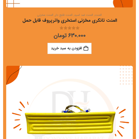
المنت
,
المنت ضد اسید
,
المنت فلنج دار
,
المنت مخزنی
المنت تانکری مخزنی استخری واترپروف قابل حمل
out of 5
0
630.000
تومان
افزودن به سبد خرید