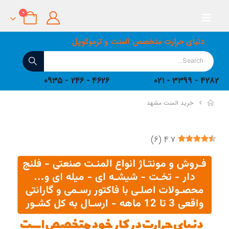
0
دنیای حرارت متخصص المنت و ترموکوپل
4626 - 246 - 0935
4282 - 3399 - 021
خرید المنت مشهد
)
6
(
4.7