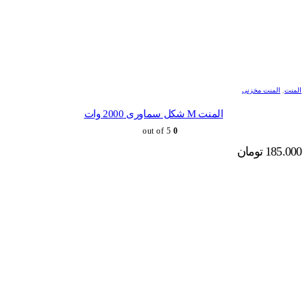
المنت
,
المنت مخزنی
المنت M شکل سماوری 2000 وات
out of 5
0
185.000
تومان