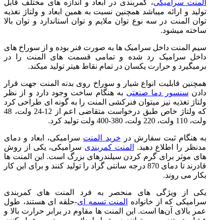
المنت سرامیکی
، کمربندی در ابعاد و اندازه های مختلف قابل
تولید و ارائه میباشد همچنین نسبت به همین ابعاد و ولتاژ نغذیه
توان المنت در سه نوع توان ملایم و توان استاندارد و توان بالا
ساخته میشود.
سیم المنت داخل سرامیک ها به صورت فنر بوده و از سوراخ های
داخل سرامیک رد شده و تمامی قسمت های المنت را در
برمیگیرد و حرارت یکسان در تمام نقاط هیتر تولید میکند.
همچنین قابلیت انواع شیار و سوراخ روی بدنه المنت جهت قرار
دادن
سنسور دما صنعتی
به هنگام ساخت وجود دارد و از نظر
ولتاژ تغذیه نیز میتوان فنرکشی المنت را به گونه ای طراحی کرد
که ولتاژ خاص طبق درخواست متقاضی اعم از 12-24 ولت، 48
ولت، 110 ولت، 220 ولت، 380-400 ولت تولید کرد.
به هنگام ثبت سفارش در
خرید المنت
سرامیکی، ابعاد و دمای
مدنظر را اطلاع دهید.
المنت کمربندی
سرامیکی، یکی از روش
های موثر برای گرم کردن سیلندرهای بزرگ است. این المنت ها
قادرند تا دمای 870 درجه سانتی گراد را تولید کنند و برای این کار
بکار می روند.
یکی از ویژگی های منحصر به فرد المنت های کمربندی
سرامیکی که از خانواده
المنت تسمه ای
-حلقه ای هستند، طول
عمر بالای آن‌ها است. این المنت ها مقاوم در برابر حرارت بالا و