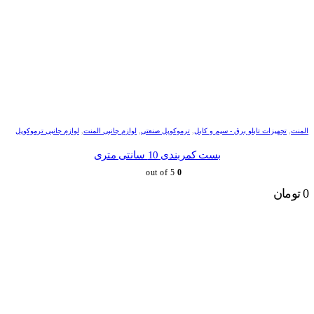
المنت
,
تجهیزات تابلو برق - سیم و کابل
,
ترموکوپل صنعتی
,
لوازم جانبی المنت
,
لوازم جانبی ترموکوپل
بست کمربندی 10 سانتی متری
out of 5
0
0
تومان