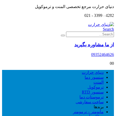
دنیای حرارت مرجع تخصصی المنت و ترموکوپل
4282 - 3399 - 021
Search
از ما مشاوره بگیرید
09352464626
0
0
دنیای حرارت
سنسور دما
المنت
ترموکوپل
سنسور RTD
ترموستات دما
ساخت سفارشی
برندها
مانومتر – ترمومتر