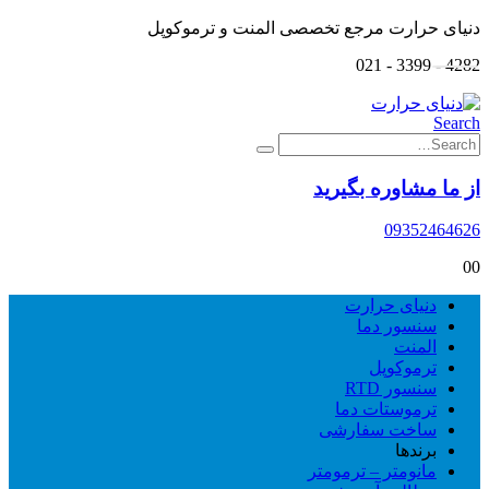
دنیای حرارت مرجع تخصصی المنت و ترموکوپل
4282 - 3399 - 021
Search
از ما مشاوره بگیرید
09352464626
0
0
دنیای حرارت
سنسور دما
المنت
ترموکوپل
سنسور RTD
ترموستات دما
ساخت سفارشی
برندها
مانومتر – ترمومتر