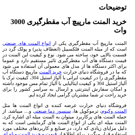
توضیحات
خرید المنت مارپیچ آب مقطرگیری 3000
وات
المنت مارپیچ آب مقطرگیری یکی از
انواع المنت های صنعتی
است که از میله المنت فلکسیبل (انعطاف پذیر) و پولک گرد در
قسمت بالایی خود، ساخته می شود. نوع و کیفیت این المنت در
قیمت دستگاه های آب مقطرگیری تاثیر مستقیم دارد و عموما
برای اکثر دستگاه ها از مدل های معمولی آن استفاده می شود
که ما در فروشگاه دنیای حرارت
خرید المنت
مارپیچ دستگاه آب
مقطرگیری را در کیفیت ایرانی با آلیاژ استیل 304، کیفیت ترک با
آلیاژ استیل 304 و کیفیت ایتالیایی با آلیاژ تمام مس موجود داشته
و امکان سفارش اینترنتی و ارسال به سراسر کشور را برای
خرید راحت تر شما مشتریان گرامی ایجاد کرده ایم.
فروشگاه دنیای حرارت عرضه کننده ی انواع المنت ها مثل
المنت وکیوم
، ترموکوپل ها،
سنسور دما صنعتی
و… میباشد. از
جمله المنت های پرکاربرد میتوان به المنت میله ای اشاره کرد.
المنت میله ای یکی از انواع المنت های گرمایشی است که به
دلیل مزایای زیادی که دارد، در صنایع و کاربردهای مختلف مورد
استفاده قرار میگیرد. برای اطلاع از
قیمت و خرید المنت میله ای