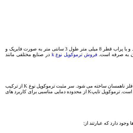
ترموکوپل تایپ k اسکوتی ایتالیایی یک نوع ترموکوپل است که برای انتقال سیگنال حرارتی از یک نقطه به نقطه دیگر استفاده می‌ شود و با پراب قطر 8 میلی متر طول 3 سانتی متر به صورت فابریک و
فروش ترموکوپل نوع k
در صنایع مختلفی مانند
ترموکوپل تایپ K یکی از ابزار های پرکاربرد در انجام پروژه ‌های مختلف است. ترموکوپل در واقع نوعی سنسور حرارتی است که از دو فلز ناهمسان ساخته می ‌شود. سر مثبت ترموکوپل نوع K از ترکیب
90 درصد نیکل و 10 درصد کرومیوم ساخته شده است. ترموکوپل نوع K از محصولات پرکاربرد و پرمصرف در صنعت سنسور های دما است. ترموکوپل تایپK از محدوده دمایی مناسبی برای کاربرد های
وجود دارد که عبارتند از: