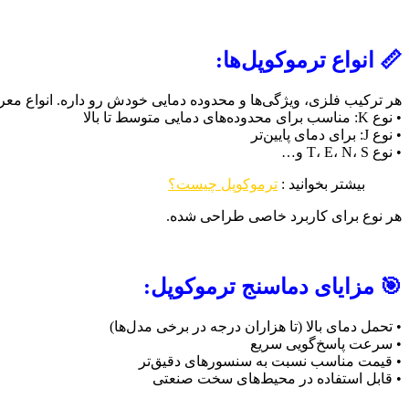
📏 انواع ترموکوپل‌ها:
هر ترکیب فلزی، ویژگی‌ها و محدوده دمایی خودش رو داره. انواع 
• نوع K: مناسب برای محدوده‌های دمایی متوسط تا بالا
• نوع J: برای دمای پایین‌تر
• نوع T، E، N، S و…
بیشتر بخوانید :
ترموکوپل چیست؟
هر نوع برای کاربرد خاصی طراحی شده.
🎯 مزایای دماسنج ترموکوپل:
• تحمل دمای بالا (تا هزاران درجه در برخی مدل‌ها)
• سرعت پاسخ‌گویی سریع
• قیمت مناسب نسبت به سنسورهای دقیق‌تر
• قابل استفاده در محیط‌های سخت صنعتی