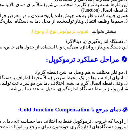
این فلزها بسته به نوع کاربرد انتخاب می‌شن (مثلاً برای دمای بالا یا م
2. نقطه اتصال (Junction)
همون جاییه که دو فلز به هم جوش داده یا پیچ شده‌ن و در معرض حرارت
3. سیم‌ها وظیفه انتقال ولتاژ تولیدشده از محل دما به دستگاه اندازه‌گیری رو دارن.
بیشتر بخوانید :
تفاوت ترموکوپل نوع K و نوع J
4. دستگاه اندازه‌گیری (یا دیتالاگر)
این دستگاه ولتاژ رو اندازه می‌گیره و با استفاده از جدول‌های خاص، به
🔄 مراحل عملکرد ترموکوپل:
1. دو فلز مختلف به هم وصل می‌شن (نقطه گرم).
2. انتهای آزاد سیم‌ها در یک محیط سردتر (مثلاً محیط اطراف یا دستگاه) قرار می‌گیرن.
3. وقتی نقطه اتصال گرم می‌شه، اختلاف دما بین دو سر باعث تولید ولتاژ می‌شه.
4. این ولتاژ توسط دستگاه اندازه‌گیری، تبدیل به عدد دما می‌شه.
🧊 دمای مرجع یا Cold Junction Compensation:
از اونجا که خروجی ترموکوپل فقط به اختلاف دما حساسه (نه دمای م
امروزه دستگاه‌های اندازه‌گیری خودشون دمای مرجع رو اتومات تشخی