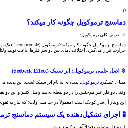
)
(
دماسنج ترموکوپل چگونه کار میکند؟
✅ تعریف کلی ترموکوپل:
دماسنج تر
حرارت قرار می‌گیرد، اختلاف دمای بین دو سر فلزها، باعث تولید ولتا
⚙️ اصل علمی ترموکوپل: اثر سیبک (Seebeck Effect)
مبنای عملکرد
ترموکوپل
، پدیده‌ای به نام اثر سیبک است. این پدیده می‌
وقتی دو فلز غیر هم‌جنس را در دو نقطه به هم وصل کنیم و این دو نقطه
این ولتاژ آن‌قدر کوچک است (معمولاً در حد میلی‌ولت) که نیاز به تقویت
🧪 اجزای تشکیل‌دهنده یک سیستم دماسنج ترم
1. دو فلز متفاوت (مثلاً آهن و کنستانتان)