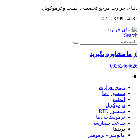
دنیای حرارت مرجع تخصصی المنت و ترموکوپل
4282 - 3399 - 021
Search
از ما مشاوره بگیرید
09352464626
0
0
دنیای حرارت
سنسور دما
المنت
ترموکوپل
سنسور RTD
ترموستات دما
ساخت سفارشی
برندها
مانومتر – ترمومتر