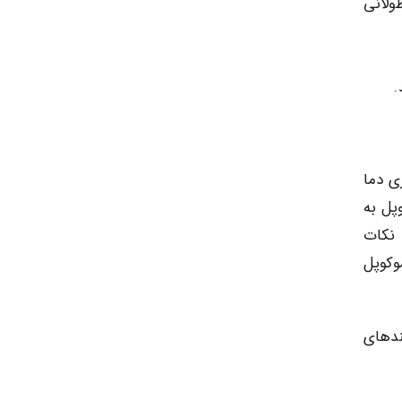
ولانی
.
یری دما
وپل به
 نکات
وکوپل
ندهای