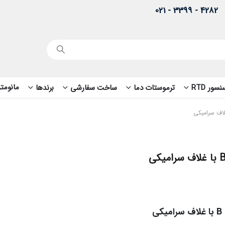
4282 - 3399 - 021
مانومتر
سور RTD
ترموستات دما
ساخت سفارشی
برندها