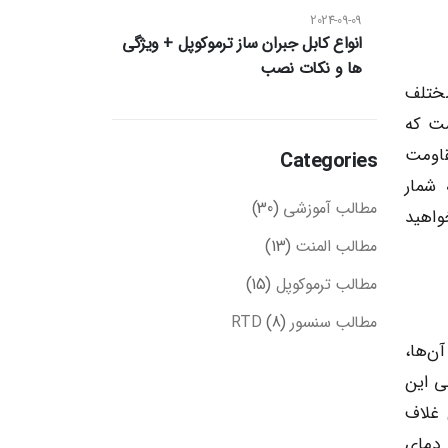
2024-09-09
انواع کابل جبران ساز ترموکوپل + ویژگی
ها و نکات نصب
مختلف
ه است که
قاومت
Categories
 شمار
مطالب آموزشی
(30)
خواهید
مطالب المنت
(13)
مطالب ترموکوپل
(15)
مطالب سنسور RTD
(8)
آن‌ها،
ی این
 غلاف
 دمای