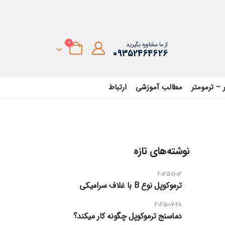
0
از ما مشاوره بگیرید
09352464626
 – ترمومتر
مطالب آموزشی
ارتباط
نوشته‌های تازه
2025-11-02
ترموکوپل نوع B با غلاف سرامیکی
2025-07-28
دماسنج ترموکوپل چگونه کار میکند؟