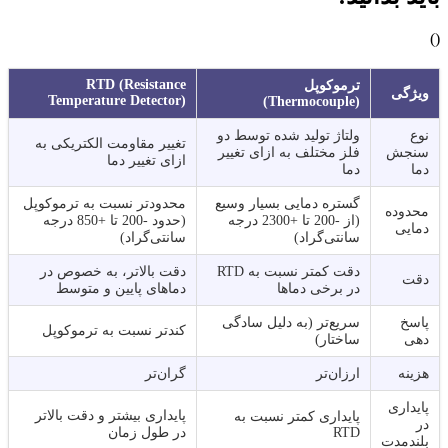
)
(
RTD (Resistance
ترموکوپل
ویژگی
Temperature Detector)
(Thermocouple)
نوع
ولتاژ تولید شده توسط دو
تغییر مقاومت الکتریکی به
سنجش
فلز مختلف به ازای تغییر
ازای تغییر دما
دما
دما
گستره دمایی بسیار وسیع
محدودتر نسبت به ترموکوپل
محدوده
(از -200 تا +2300 درجه
(حدود -200 تا +850 درجه
دمایی
سانتی‌گراد)
سانتی‌گراد)
دقت کمتر نسبت به RTD
دقت بالاتر، به خصوص در
دقت
در برخی دماها
دماهای پایین و متوسط
پاسخ
سریع‌تر (به دلیل سادگی
کندتر نسبت به ترموکوپل
دهی
ساختار)
هزینه
ارزان‌تر
گران‌تر
پایداری
پایداری بیشتر و دقت بالاتر
پایداری کمتر نسبت به
در
RTD
در طول زمان
بلندمدت