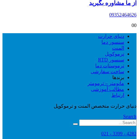
از ما مشاوره بگیرید
09352464626
0
0
دنیای حرارت
سنسور دما
المنت
ترموکوپل
سنسور RTD
ترموستات دما
ساخت سفارشی
برندها
مانومتر – ترمومتر
مطالب آموزشی
ارتباط
دنیای حرارت متخصص المنت و ترموکوپل
Search
4282 - 3399 - 021