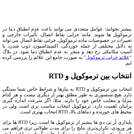
بیشتر بخوانید: عوامل متعددی می ‌توانند باعث عدم انطباق دما در
ترموکوپل‌ ها شوند. مانند خرابی نقاط اتصال، تأثیرات خارجی و
تغییرات در خصوصیات ماده ترموکوپل. خرابی نقاط اتصال می‌ تواند
به دلایل مختلفی از جمله خوردگی، اکسیداسیون، ذوب شدن، یا
آسیب مکانیکی رخ دهد و منجر به عدم انطباق دما شود. در بلاگ
“
علائم خرابی ترموکوپل
” به صورت جامع این علائم را بررسی کرده
ایم.
انتخاب بین ترموکوپل و RTD
انتخاب بین ترموکوپل و RTD به نیازها و شرایط خاص شما بستگی
دارد. هیچ سنسوری به طور مطلق بهتر از دیگری نیست و هر کدام
مزایا و معایب خاص خود را دارند. مثلا، اگر سرعت اندازه‌ گیری
برایتان اهمیت دارد، ترموکوپل انتخاب مناسب ‌تری است ولی در
محیط ‌های خورنده و دماهای بالا، RTD انتخاب بهتری است.
پایداری آر تی دی ها بیشتر از ترموکوپل ها است. زیرا RTD ها برای
هر ورودی، تکرارپذیری نتایج را برای مدت طولانی تری فراهم می
کند. ولی تغییرات شیمیایی در ترموکوپل ها ممکن است باعث رانش