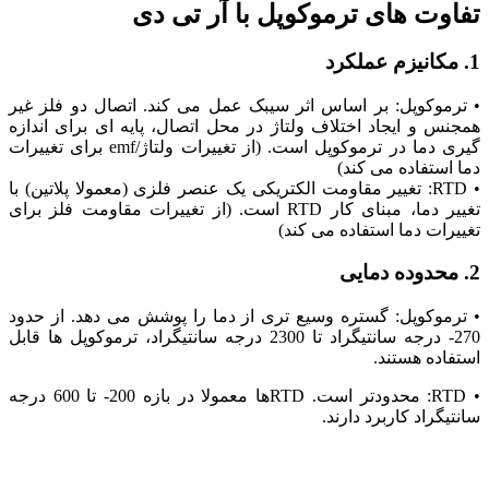
تفاوت های ترموکوپل با آر تی دی
1. مکانیزم عملکرد
• ترموکوپل: بر اساس اثر سیبک عمل می ‌کند. اتصال دو فلز غیر
همجنس و ایجاد اختلاف ولتاژ در محل اتصال، پایه‌ ای برای اندازه‌
گیری دما در ترموکوپل است. (از تغییرات ولتاژ/emf برای تغییرات
دما استفاده می کند)
• RTD: تغییر مقاومت الکتریکی یک عنصر فلزی (معمولا پلاتین) با
تغییر دما، مبنای کار RTD است. (از تغییرات مقاومت فلز برای
تغییرات دما استفاده می کند)
2. محدوده دمایی
• ترموکوپل: گستره وسیع ‌تری از دما را پوشش می ‌دهد. از حدود
270- درجه سانتیگراد تا 2300 درجه سانتیگراد، ترموکوپل ‌ها قابل
استفاده هستند.
• RTD: محدودتر است. RTDها معمولا در بازه 200- تا 600 درجه
سانتیگراد کاربرد دارند.