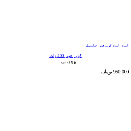
المنت
,
المنت کویل هیتر - فلکسیبل
کویل هیتر 400 وات
out of 5
0
950.000
تومان