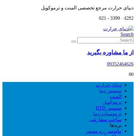
دنیای حرارت مرجع تخصصی المنت و ترموکوپل
4282 - 3399 - 021
Search
از ما مشاوره بگیرید
09352464626
0
0
دنیای حرارت
سنسور دما
المنت
ترموکوپل
سنسور RTD
ترموستات دما
ساخت سفارشی
برندها
مانومتر – ترمومتر