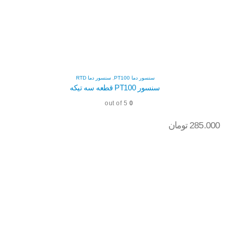
سنسور دما PT100
,
سنسور دما RTD
سنسور PT100 قطعه سه تیکه
out of 5
0
285.000
تومان