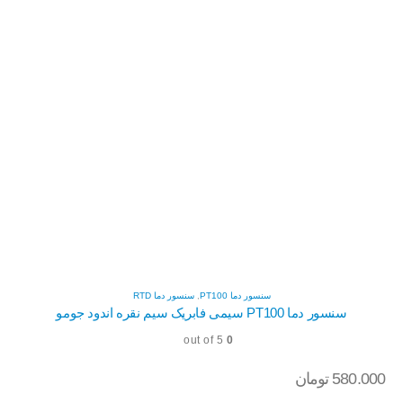
سنسور دما PT100
,
سنسور دما RTD
سنسور دما PT100 سیمی فابریک سیم نقره اندود جومو
out of 5
0
580.000
تومان