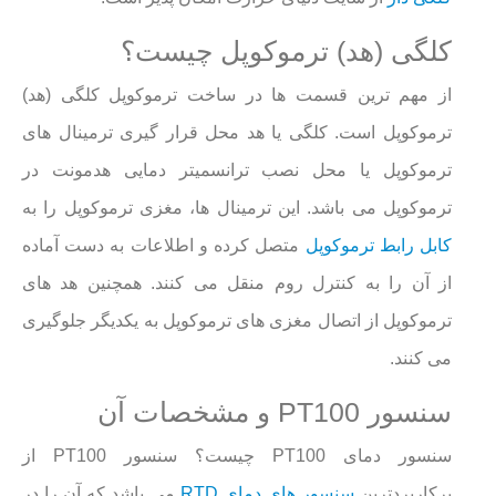
کلگی (هد) ترموکوپل چیست؟
از مهم ترین قسمت ها در ساخت ترموکوپل کلگی (هد)
ترموکوپل است. کلگی یا هد محل قرار گیری ترمینال های
ترموکوپل یا محل نصب ترانسمیتر دمایی هدمونت در
ترموکوپل می باشد. این ترمینال ها، مغزی ترموکوپل را به
کابل رابط ترموکوپل
متصل کرده و اطلاعات به دست آماده
از آن را به کنترل روم منقل می کنند. همچنین هد های
ترموکوپل از اتصال مغزی های ترموکوپل به یکدیگر جلوگیری
می کنند.
سنسور PT100 و مشخصات آن
سنسور دمای PT100 چیست؟ سنسور PT100 از
پرکاربردترین
سنسور های دمای RTD
می باشد که آن را در