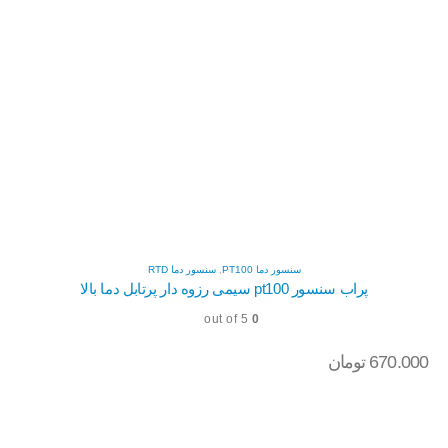
سنسور دما PT100
,
سنسور دما RTD
پراب سنسور pt100 سیمی رزوه دار پرتابل دما بالا
out of 5
0
670.000
تومان