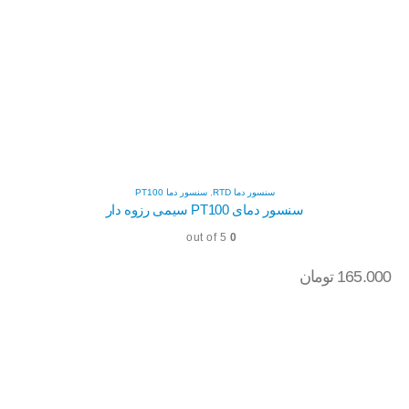
سنسور دما RTD
,
سنسور دما PT100
سنسور دمای PT100 سیمی رزوه دار
out of 5
0
165.000
تومان