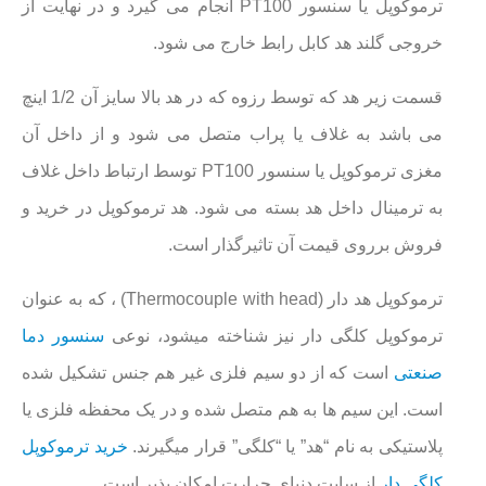
ترموکوپل یا سنسور PT100 انجام می گیرد و در نهایت از
خروجی گلند هد کابل رابط خارج می شود.
قسمت زیر هد که توسط رزوه که در هد بالا سایز آن 1/2 اینچ
می باشد به غلاف یا پراب متصل می شود و از داخل آن
مغزی ترموکوپل یا سنسور PT100 توسط ارتباط داخل غلاف
به ترمینال داخل هد بسته می شود. هد ترموکوپل در خرید و
فروش برروی قیمت آن تاثیرگذار است.
ترموکوپل هد دار (Thermocouple with head) ، که به عنوان
ترموکوپل کلگی دار نیز شناخته میشود، نوعی
سنسور دما
صنعتی
است که از دو سیم فلزی غیر هم جنس تشکیل شده
است. این سیم‌ ها به هم متصل شده و در یک محفظه فلزی یا
پلاستیکی به نام “هد” یا “کلگی” قرار میگیرند.
خرید ترموکوپل
کلگی دار
از سایت دنیای حرارت امکان پذیر است.