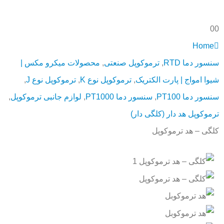
0
0
Home
سنسور دما RTD
,
ترموکوپل صنعتی
,
محصولات میکرو مکس |
شیوا امواج | پارت الکتریک
,
ترموکوپل نوع K
,
ترموکوپل نوع J
,
سنسور دما PT100
,
سنسور دما PT1000
,
لوازم جانبی ترموکوپل
,
ترموکوپل هد دار (کلگی دار)
کلگی – هد ترموکوپل