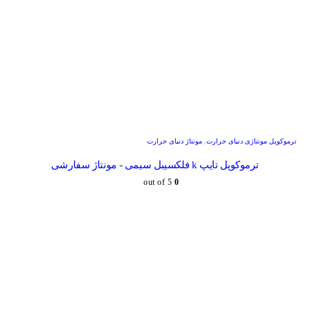
ترموکوپل مونتاژی دنیای حرارت
,
مونتاژ دنیای حرارت
ترموکوپل تایپ k فلکسیبل سیمی - مونتاژ سفارشی
out of 5
0