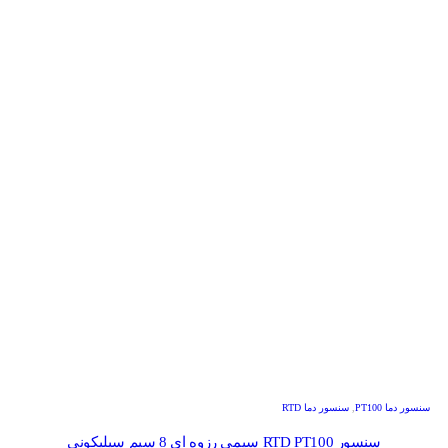
سنسور دما PT100
,
سنسور دما RTD
سنسور RTD PT100 سیمی رزوه ای 8 سیم سیلیکونی