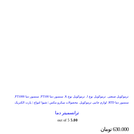
ترموکوپل صنعتی
,
ترموکوپل نوع J
,
ترموکوپل نوع K
,
سنسور دما PT100
,
سنسور دما PT1000
,
سنسور دما RTD
,
لوازم جانبی ترموکوپل
,
محصولات میکرو مکس | شیوا امواج | پارت الکتریک
ترانسمیتر دما
out of 5
5.00
630.000
تومان