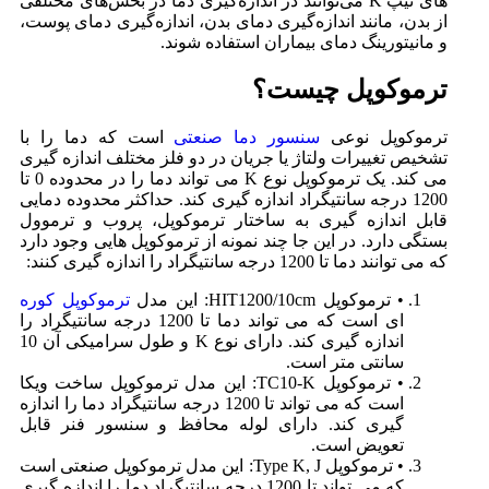
های تیپ K می‌توانند در اندازه‌گیری دما در بخش‌های مختلفی
از بدن، مانند اندازه‌گیری دمای بدن، اندازه‌گیری دمای پوست،
و مانیتورینگ دمای بیماران استفاده شوند.
ترموکوپل چیست؟
ترموکوپل نوعی
سنسور دما صنعتی
است که دما را با
تشخیص تغییرات ولتاژ یا جریان در دو فلز مختلف اندازه گیری
می کند. یک ترموکوپل نوع K می تواند دما را در محدوده 0 تا
1200 درجه سانتیگراد اندازه گیری کند. حداکثر محدوده دمایی
قابل اندازه گیری به ساختار ترموکوپل، پروب و ترموول
بستگی دارد. در این جا چند نمونه از ترموکوپل هایی وجود دارد
که می توانند دما تا 1200 درجه سانتیگراد را اندازه گیری کنند:
• ترموکوپل HIT1200/10cm: این مدل
ترموکوپل کوره
ای است که می تواند دما تا 1200 درجه سانتیگراد را
اندازه گیری کند. دارای نوع K و طول سرامیکی آن 10
سانتی متر است.
• ترموکوپل TC10-K: این مدل ترموکوپل ساخت ویکا
است که می تواند تا 1200 درجه سانتیگراد دما را اندازه
گیری کند. دارای لوله محافظ و سنسور فنر قابل
تعویض است.
• ترموکوپل Type K, J: این مدل ترموکوپل صنعتی است
که می تواند تا 1200 درجه سانتیگراد دما را اندازه گیری