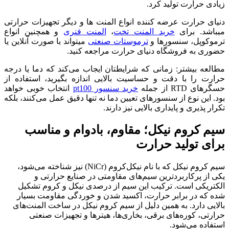
زیادی حرارت تولید کرد.
دنیای حرارت عرضه کننده انواع المنت ها و دیگر تجهیزات حرارتی
میباشد. برای
خرید المنت تخت
،
المنت فنری
و همچنین انواع
ترموکوپل، سنسورها و
ترموستات صنعتی
میتواند با صورت آنلاین یا
حضوری به فروشگاه دنیای حرارت مراجعه کنید.
مطالعه بیشتر: زمانی که شرایطتان ایجاب می‌کند که دما یا درجه
حرارت را با دقت و حساسیت بالایی اندازه بگیرید، استفاده از
حسگرهای RTD از جمله
خرید سنسور pt100
انتخاب خوبی خواهد
بود. این نوع از سنسورهای تعیین دما نه تنها دقیق عمل می‌کنند، بلکه
تکرار پذیری و پایداری بالایی نیز دارند.
سیم کروم نیکل؛ مقاوم، بادوام و مناسب
برای تولید حرارت
سیم کروم نیکل که با نام نیکل‌کروم (NiCr) نیز شناخته می‌شود،
یکی از پرکاربردترین سیم‌های مقاومتی در صنایع حرارتی و
الکتریکی است. ترکیب این سیم از درصدی نیکل و کروم تشکیل
شده که در برابر حرارت، اکسید شدن و خوردگی مقاومت بسیار
بالایی دارد. به همین دلیل از سیم کروم نیکل در ساخت المنت‌های
حرارتی، کوره‌های برقی، بخاری‌ها، هیترها و تجهیزات صنعتی
استفاده می‌شود.