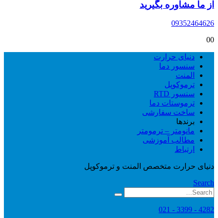
از ما مشاوره بگیرید
09352464626
0
0
دنیای حرارت
سنسور دما
المنت
ترموکوپل
سنسور RTD
ترموستات دما
ساخت سفارشی
برندها
مانومتر – ترمومتر
مطالب آموزشی
ارتباط
دنیای حرارت متخصص المنت و ترموکوپل
Search
4282 - 3399 - 021