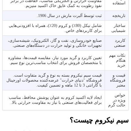
مقاومت حرارتی و الکتریکی مناسب، حفاظت در برابر
استفاده
نفوذ رطوبت به کمک عایق خاک اکسید منیزیم.
تاریخچه
ثبت توسط آلبرت مارش در سال 1906.
ساختار
شامل نیکل (80٪) و کروم (20٪)، همراه با افزودنی‌هایی
شیمیایی
برای کاربردهای خاص.
کاربرد
صنایع خودروسازی، نفت و گاز، الکترونیک، شیشه‌سازی،
صنعتی
تجهیزات خانگی و تولید حرارت در دستگاه‌های صنعتی.
نکات مهم
تعیین کاربرد و گرید مورد نیاز، مقایسه قیمت‌ها، مشاوره
هنگام
با متخصصان فروش برای انتخاب مناسب‌ترین نوع سیم.
خرید
قیمت و
قیمت سیم نیکروم بسته به نوع و گرید متفاوت است.
فروشگاه
فروشگاه "دنیای حرارت" عرضه‌کننده محصولات اورجینال
معتبر
با گارانتی 3 تا 12 ماهه و تضمین کیفیت.
خواص
ایجاد لایه اکسید کروم به عنوان پوشش محافظ، مناسب
ویژه در
برای فعالیت‌های صنعتی با نیاز به مقاومت حرارتی بالا.
حالت گرم
سیم نیکروم چیست؟