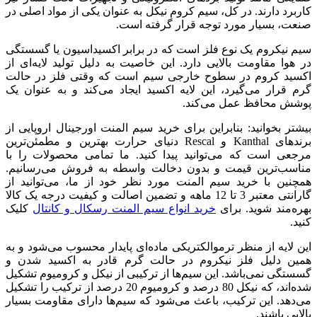
کاربرد دارند. در کل، سیم کروم نیکل به عنوان یکی از مواد اصلی در
صنعت، بسیار مورد توجه قرار گرفته است.
سیم نیکروم یک نوع فلز است که در برابر اکسیداسیون یا گسستگی
در هوا مقاومت بالایی دارد. این خاصیت به دلیل تولید لایه‌ای از
اکسید کروم در سطوح خارجی سیم است که وقتی فلز در حالت
گرم قرار می‌گیرد، این لایه اکسید ایجاد می‌کند و به عنوان یک
پوشش محافظ عمل می‌کند.
بیشتر بخوانید: بنابراین برای خرید سیم المنت اورجینال اروپایی از
برندهای Kanthal و Rescal دنیای حرارت بهترین و مطمئن‌ترین
مرجعی است که می‌توانید پیدا کنید. ما تمامی محصولات را با
مناسب‌ترین قیمت و بدون دخالت واسطه به فروش می‌رسانیم.
همچنین با خرید سیم المنت مورد نظر خود از ما، می‌توانید از
گارانتی معتبر 3 تا 12 ماهه و تضمین اصالت و کیفیت درجه یک کالا
بهره‌مند شوید. برای
خرید انواع سیم المنت رسکال و کانتال
کلیک
کنید.
این لایه از منظر ترموالکتریکی ماده‌ای پایدار محسوب می‌شود و به
همین دلیل فلز نیکروم در حالت گرم قادر به اکسید شدن و
گسستگی نمی‌باشد. این سیم‌ها از ترکیبی از نیکل و کرومیوم تشکیل
شده‌اند، که نیکل 80 درصد و کرومیوم 20 درصد از ترکیب را تشکیل
می‌دهد. این ترکیب، باعث می‌شود که سیم‌ها دارای مقاومت بسیار
بالایی باشند.