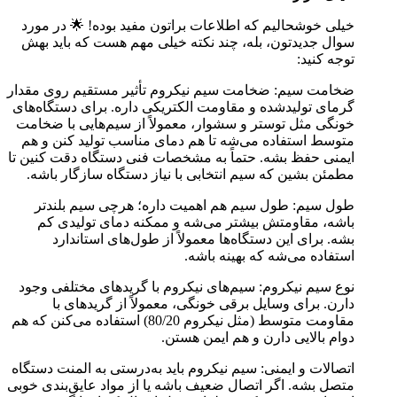
خیلی خوشحالیم که اطلاعات براتون مفید بوده! 🌟 در مورد
سوال جدیدتون، بله، چند نکته خیلی مهم هست که باید بهش
توجه کنید:
ضخامت سیم: ضخامت سیم نیکروم تأثیر مستقیم روی مقدار
گرمای تولیدشده و مقاومت الکتریکی داره. برای دستگاه‌های
خونگی مثل توستر و سشوار، معمولاً از سیم‌هایی با ضخامت
متوسط استفاده می‌شه تا هم دمای مناسب تولید کنن و هم
ایمنی حفظ بشه. حتماً به مشخصات فنی دستگاه دقت کنین تا
مطمئن بشین که سیم انتخابی با نیاز دستگاه سازگار باشه.
طول سیم: طول سیم هم اهمیت داره؛ هرچی سیم بلندتر
باشه، مقاومتش بیشتر می‌شه و ممکنه دمای تولیدی کم
بشه. برای این دستگاه‌ها معمولاً از طول‌های استاندارد
استفاده می‌شه که بهینه باشه.
نوع سیم نیکروم: سیم‌های نیکروم با گریدهای مختلفی وجود
دارن. برای وسایل برقی خونگی، معمولاً از گریدهای با
مقاومت متوسط (مثل نیکروم 80/20) استفاده می‌کنن که هم
دوام بالایی دارن و هم ایمن هستن.
اتصالات و ایمنی: سیم نیکروم باید به‌درستی به المنت دستگاه
متصل بشه. اگر اتصال ضعیف باشه یا از مواد عایق‌بندی خوبی