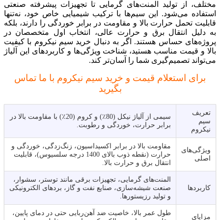
مختلف، از تولید المنت‌های گرمایی تا تجهیزات پیشرفته صنعتی
استفاده می‌شود. این سیم‌ها با ترکیب شیمیایی خاص خود، نه‌تنها
قابلیت تحمل حرارت بالا و مقاومت در برابر خوردگی را دارند، بلکه
به دلیل انتقال برق و حرارت عالی، انتخاب اول متخصصان در
پروژه‌های حساس هستند. اگر به دنبال خرید سیم نیکروم با کیفیت
بالا و قیمت مناسب هستید، شناخت ویژگی‌ها و کاربردهای این آلیاژ
می‌تواند تصمیم‌گیری شما را آسان‌تر کند.
برای استعلام قیمت و خرید سیم نیکروم با ما تماس
بگیرید
تعریف
سیمی از آلیاژ نیکل (80٪) و کروم (20٪) با مقاومت بالا در
سیم
برابر حرارت، خوردگی و رطوبت.
نیکروم
مقاومت بالا در برابر اکسیداسیون، زنگ‌زدگی، خوردگی و
ویژگی‌های
حرارت (نقطه ذوب بالای 1400 درجه سلسیوس)، قابلیت
اصلی
انتقال برق و حرارت بالا.
المنت‌های گرمایی، تجهیزات برقی مانند توستر، سشوار،
کاربردها
صنعت شیشه‌سازی، صنایع نفت و گاز، بردهای الکترونیکی
و تولید رزیستورها.
طول عمر بالا، خاصیت ضد آهن‌ربایی حتی در دمای پایین،
مزایای