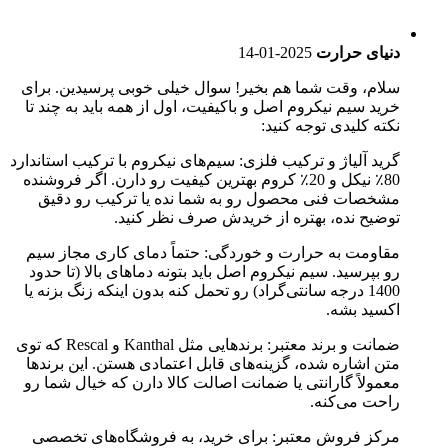
دنیای حرارت
2025-01-14
سلام، وقت شما هم بخیر! سوال خیلی خوبی پرسیدین. برای
خرید سیم نیکروم اصل و باکیفیت، اول از همه باید به چند تا
نکته کلیدی توجه کنید:
گرید آلیاژ و ترکیب فلزی: سیم‌های نیکروم با ترکیب استاندارد
80٪ نیکل و 20٪ کروم بهترین کیفیت رو دارن. اگر فروشنده
مشخصات فنی محصول رو به شما نده یا ترکیب رو دقیق
توضیح نده، بهتره از خریدش صرف نظر کنید.
مقاومت به حرارت و خوردگی: حتماً دمای کاری مجاز سیم
رو بپرسید. سیم نیکروم اصل باید بتونه دماهای بالا (تا حدود
1400 درجه سانتی‌گراد) رو تحمل کنه بدون اینکه زنگ بزنه یا
اکسید بشه.
ضمانت و برند معتبر: برندهایی مثل Kanthal و Rescal که توی
متن اشاره شده، گزینه‌های قابل اعتمادی هستن. این برندها
معمولاً گارانتی یا ضمانت اصالت کالا دارن که خیال شما رو
راحت می‌کنه.
مرکز فروش معتبر: برای خرید، به فروشگاه‌های تخصصی